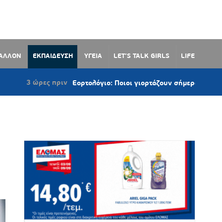
ΒΑΛΛΟΝ
ΕΚΠΑΙΔΕΥΣΗ
ΥΓΕΙΑ
LET’S TALK GIRLS
LIFE
ες πριν
Εορτολόγιο: Ποιοι γιορτάζουν σήμερα 7 Αυγούστου 202