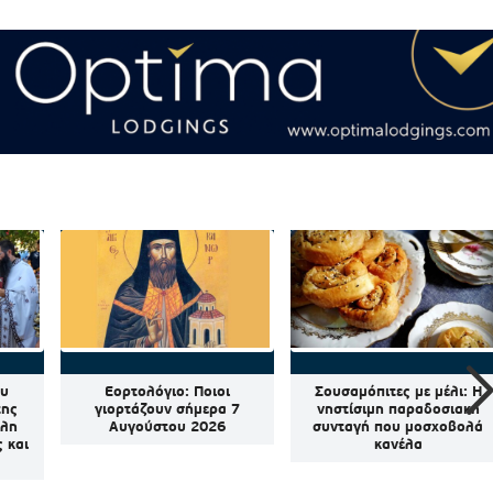
ου
Εορτολόγιο: Ποιοι
Σουσαμόπιτες με μέλι: Η
της
γιορτάζουν σήμερα 7
νηστίσιμη παραδοσιακή
άλη
Αυγούστου 2026
συνταγή που μοσχοβολά
 και
κανέλα