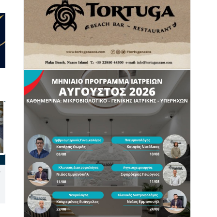
Επίμονα τα μελτέμια στο
Κέα: Ιστιοφόρο με τρεις
Αιγαίο το επόμενο 10ήμερο
Γάλλους παρουσίασε
– Έως 7 μποφόρ στις
μηχανική βλάβη έξω από το
Κυκλάδες
Βουρκάρι