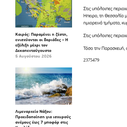
Στις υπόλοιπες περιοχ
Ήπειρο, τη Θεσσαλία μ
ημιορεινά τμήματα, κυ
Καιρός: Παραμένει η ζέστη,
Στις υπόλοιπες περιοχέ
ενισχύονται οι βοριάδες – Η
εξέλιξη μέχρι τον
Τόσο την Παρασκευή, ό
Δεκαπενταύγουστο
5 Αυγούστου 2026
Λιμεναρχείο Νάξου:
Προειδοποίηση για ισχυρούς
ανέμους έως 7 μποφόρ στις