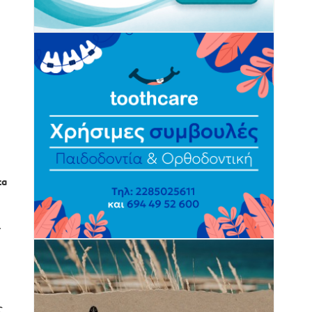
τα
ι
ς