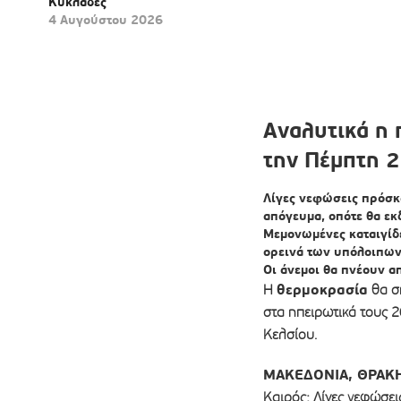
Κυκλάδες
4 Αυγούστου 2026
Αναλυτικά η 
την Πέμπτη 
Λίγες νεφώσεις πρόσκα
απόγευμα, οπότε θα εκ
Μεμονωμένες
καταιγίδ
ορεινά των υπόλοιπων
Οι
άνεμοι
θα πνέουν απ
θερμοκρασία
Η
θα ση
στα ηπειρωτικά τους 2
Κελσίου.
ΜΑΚΕΔΟΝΙΑ, ΘΡΑΚ
Καιρός: Λίγες νεφώσει