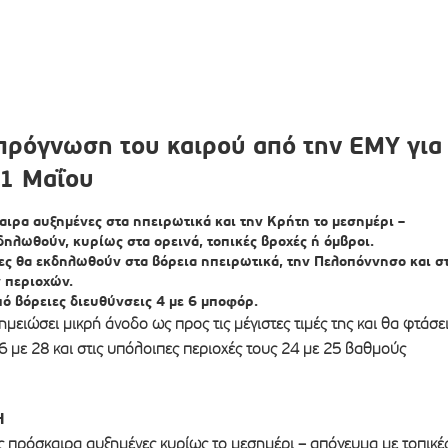
πρόγνωση του καιρού από την ΕΜΥ για
21 Μαΐου
ιρα αυξημένες στα ηπειρωτικά και την Κρήτη το μεσημέρι –
δηλωθούν, κυρίως στα ορεινά, τοπικές βροχές ή όμβροι.
ες
θα εκδηλωθούν στα βόρεια ηπειρωτικά, την Πελοπόννησο και σ
 περιοχών.
ό βόρειες διευθύνσεις 4 με 6 μποφόρ.
μειώσει μικρή άνοδο ως προς τις μέγιστες τιμές της και θα φτάσε
6 με 28 και στις υπόλοιπες περιοχές τους 24 με 25 βαθμούς
Η
ς πρόσκαιρα αυξημένες κυρίως το μεσημέρι – απόγευμα με τοπικέ