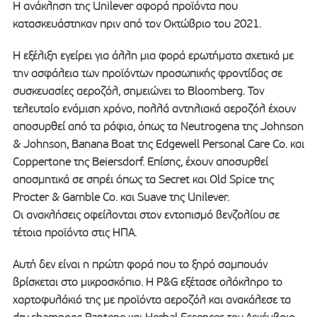
Η ανάκληση της Unilever αφορά προϊόντα που
κατασκευάστηκαν πριν από τον Οκτώβριο του 2021.
Η εξέλιξη εγείρει για άλλη μια φορά ερωτήματα σχετικά με
την ασφάλεια των προϊόντων προσωπικής φροντίδας σε
συσκευασίες αεροζόλ, σημειώνει το Bloomberg. Τον
τελευταίο ενάμιση χρόνο, πολλά αντηλιακά αεροζόλ έχουν
αποσυρθεί από τα ράφια, όπως τα Neutrogena της Johnson
& Johnson, Banana Boat της Edgewell Personal Care Co. και
Coppertone της Beiersdorf. Επίσης, έχουν αποσυρθεί
αποσμητικά σε σπρέι όπως τα Secret και Old Spice της
Procter & Gamble Co. και Suave της Unilever.
Οι ανακλήσεις οφείλονται στον εντοπισμό βενζολίου σε
τέτοια προϊόντα στις ΗΠΑ.
Αυτή δεν είναι η πρώτη φορά που το ξηρό σαμπουάν
βρίσκεται στο μικροσκόπιο. Η P&G εξέτασε ολόκληρο το
χαρτοφυλάκιό της με προϊόντα αεροζόλ και ανακάλεσε τα