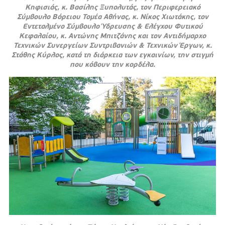
Κηφισιάς, κ. Βασίλης Ξυπολυτάς, τον Περιφερειακό
Σύμβουλο Βόρειου Τομέα Αθήνας, κ. Νίκος Χιωτάκης, τον
Εντεταλμένο Σύμβουλο Ύδρευσης & Ελέγχου Φυτικού
Κεφαλαίου, κ. Αντώνης Μπιτζάνης και τον Αντιδήμαρχο
Τεχνικών Συνεργείων Συντριβανιών & Τεχνικών Έργων, κ.
Στάθης Κύρλος, κατά τη διάρκεια των εγκαινίων, την στιγμή
που κόβουν την κορδέλα.