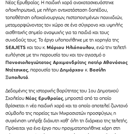
Νέας Ερυθραίας. Η παιδική χαρά ανακατασκευάστηκε
ολοκληρωτικά, με πλήρη αντικατάσταση δαπέδου,
τοποθέτηση ολοκαίνουργιων, πιστοποιημένων παιχνιδιών,
μεταμορφώνοντας τον χώρο σε ένα σύγχρονο και υψηλής
αισθητικής σημείο αναψυχής για τα παιδιά και τους
συνοδούς τους. Το έργο υλοποιήθηκε με τη χορηγία της
SEAJETS
Μάριου Ηλιόπουλου
και του κ.
, ενώ την τελετή
ευλόγησε με την παρουσία του και τον αγιασμό ο
Πανοσιολογιώτατος Αρχιμανδρίτης πατήρ
Αθανάσιος
Ντέτσικας
Δημάρχου
Βασίλη
, παρουσία του
κ.
Ξυπολυτά
.
Δεδομένης της ιστορικής βαρύτητας του 1ου Δημοτικού
Νέας Ερυθραίας
Σχολείου
, μπροστά από το οποίο
βρίσκεται η νέα παιδική χαρά και το οποίο αποτελεί ζωντανό
σύμβολο της πορείας των Μικρασιατών προσφύγων, η
συγκίνηση υπήρξε διάχυτη καθ’ όλη τη διάρκεια της τελετής.
Πρόκειται για ένα έργο που πραγματοποιήθηκε χάρη στη