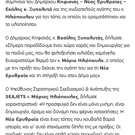
Κηφισιάς – Νέας Ερυθραίας –
σύμπνοια του Δημάρχου
Εκάλης κ.
Ξυπολυτά
και της ανιδιοτελούς αγάπης του κ.
Ηλιόπουλου
για τον τόπο, οι οποίοι το οραματίστηκαν και
το υλοποίησαν.
Βασίλης Ξυπολυτάς
Ο Δήμαρχος Κηφισιάς, κ.
, δήλωσε:
«Σήμερα παραδίδουμε έναν χώρο χαράς και δημιουργίας για
τα παιδιά μας, που θα φιλοξενήσει χιλιάδες χαμόγελα.
Μάριο Ηλιόπουλο
Ευχαριστούμε θερμά τον κ.
, ο οποίος
Νέα
με την πράξη του δείχνει την αγάπη του για τη
Ερυθραία
και τη στήριξή του στον Δήμο μας».
Ο Υπεύθυνος Στρατηγικού Σχεδιασμού & Ανάπτυξης της
SEAJETS
Μάριος Ηλιόπουλος
κ.
, δήλωσε
χαρακτηριστικά: «Η προσφυγιά δεν είναι μόνο μνήμη, είναι
δημιουργία, όραμα και δύναμη που φέρνει κατακτήσεις. Η
Νέα Ερυθραία
είναι ένας τόπος που κουβαλά βαριά
ιστορία, και γι’ αυτό στεκόμαστε δίπλα της με πράξεις. Οι
παιδικές χαρές δεν είναι απλά χώροι παιχνιδιού, είναι το