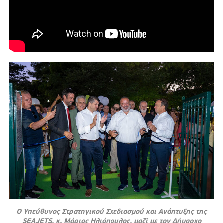
Ο Υπεύθυνος Στρατηγικού Σχεδιασμού και Ανάπτυξης της
SEAJETS, κ. Μάριος Ηλιόπουλος, μαζί με τον Δήμαρχο