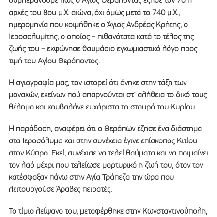
συμπεράνουμε πως ο Άγιος Θεράποντας έζησε τον 7ο ή
αρχές του 8ου μ.Χ. αιώνα, όχι όμως μετά το 740 μ.Χ.,
ημερομηνία που κοιμήθηκε ο Άγιος Ανδρέας Κρήτης, ο
Ιεροσολυμίτης, ο οποίος – πιθανότατα κατά το τέλος της
ζωής του – εκφώνησε θαυμάσιο εγκωμιαστικό λόγο προς
τιμή του Αγίου Θεράποντος.
Η αγιογραφία μας, τον ιστορεί ότι άνηκε στην τάξη των
μοναχών, εκείνων πού απαρνούνται στ’ αλήθεια το δικό τους
θέλημα και κουβαλάνε ευχάριστα το σταυρό του Κυρίου.
Η παράδοση, αναφέρει ότι ο Θεράπων έζησε ένα διάστημα
στα Ιεροσόλυμα και στην συνέχεια έγινε επίσκοπος Κιτίου
στην Κύπρο. Εκεί, συνέχισε να τελεί θαύματα και να ποιμαίνει
τον λαό μέχρι που τελείωσε μαρτυρικά η ζωή του, όταν τον
κατέσφαξαν πάνω στην Αγία Τράπεζα την ώρα που
λειτουργούσε Άραβες πειρατές.
Το τίμιο λείψανο του, μεταφέρθηκε στην Κωνσταντινούπολη,