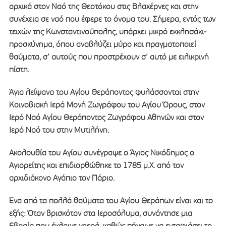
αρχικά στον Ναό της Θεοτόκου στις Βλαχέρνες και στην
συνέχεια σε ναό που έφερε το όνομα του. Σήμερα, εντός των
τειχών της Κωνσταντινούπολης, υπάρχει μικρό εκκλησάκι-
προσκύνημα, όπου αναβλύζει μύρο και πραγματοποιεί
θαύματα, σ’ αυτούς που προστρέχουν σ’ αυτό με ειλικρινή
πίστη.
Άγια λείψανα του Αγίου Θεράποντος φυλάσσονται στην
Κοινοβιακή Ιερά Μονή Ζωγράφου του Αγίου Όρους, στον
Ιερό Ναό Αγίου Θεράποντος Ζωγράφου Αθηνών και στον
Ιερό Ναό του στην Μυτιλήνη.
Ακολουθία του Αγίου συνέγραψε ο Άγιος Νικόδημος ο
Αγιορείτης και επιδιορθώθηκε το 1785 μ.Χ. από τον
αρχιδιάκονο Αγάπιο τον Πάριο.
Ένα από τα πολλά θαύματα του Αγίου Θεράπων είναι και το
εξής: Όταν βρισκόταν στα Ιεροσόλυμα, συνάντησε μια
Εβραία που έκλαιγε γοερά, καθώς πήγαινε να ενταφιάσει το