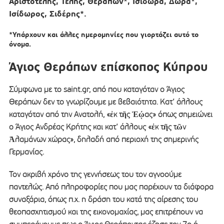
Αριστοτέλης, Τέλης,
Θεράπων*,
Ισιδώρα, Δώρα*,
Ισίδωρος, Σιδέρης*.
*Υπάρχουν και άλλες ημερομηνίες που γιορτάζει αυτό το
όνομα.
Άγιος Θεράπων επίσκοπος Κύπρου
Σύμφωνα με το saint.gr, από που καταγόταν ο Άγιος
Θεράπων δεν το γνωρίζουμε με βεβαιότητα. Κατ’ άλλους
καταγόταν από την Ανατολή, «ἐκ τῆς Ἑῴας» όπως σημειώνει
ο Άγιος Ανδρέας Κρήτης και κατ’ άλλους «ἐκ τῆς τῶν
Ἀλαμάνων χώρας», δηλαδή από περιοχή της σημερινής
Γερμανίας.
Τον ακριβή χρόνο της γεννήσεως του τον αγνοούμε
παντελώς. Από πληροφορίες που μας παρέχουν τα διάφορα
συναξάρια, όπως π.χ. η δράση του κατά της αίρεσης του
θεοπασχητισμού και της εικονομαχίας, μας επιτρέπουν να