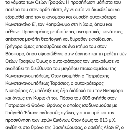
τα νάματα των Θείων Γραφών. Η προσήλωση μάλιστα του
πατέρα του στην ορθή πίστη, έγινε αιτία να διωχθεί και να
εξορισθεί από τον εικονομάχο και δυσεβή αυτοκράτορα
Κωνσταντίνο Ε’, τον Κοπρώνυμο στη Νίκαια, όπου και
πέθανε. Προικισμένος με ιδιαίτερες πνευματικές ικανότητες,
απέκτησε μεγάλη θεολογική και θύραθεν εκπαίδευση.
Γρήγορα όμως αποσύρθηκε σε ένα κτήμα του στον
Βόσπορο, όπου αφοσιώθηκε στην άσκηση και τη μελέτη των
Θείων Γραφών. Όμως ο αυτοκράτορας τον υποχρέωσε να
αναλάβει τη διεύθυνση του μεγάλου πτωχοκομείου της
Κωνσταντινουπόλεως. Όταν εκοιμήθη ο Πατριάρχης
Κωνσταντινουπόλεως Ταράσιος, ο αυτοκράτορας
Νικηφόρος Α’, υπέδειξε ως άξιο διάδοχό του τον Νικηφόρο.
και όντως την Κυριακή του Πάσχα του 806 ανήλθε στον
Πατριαρχικό Θρόνο. Θρόνος ο οποίος ισοδυναμούσε με
Γολγοθά. Έδωσε σκληρούς αγώνες για την τιμή και την
προσκύνηση των ιερών Εικόνων. Όταν όμως το 813 μ.Χ.
ανέβηκε στο θρόνο της Βασιλεύουσας, ο ασεβής Λέων Ε’, ο