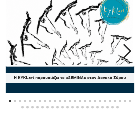
Η KYKLart παρουσιάζει το «SEMINA» στον Δανακό Σύρου