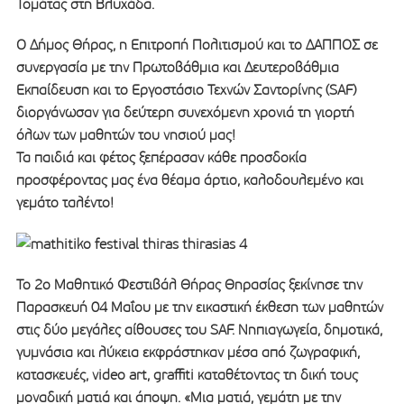
Τομάτας στη Βλυχάδα.
Ο Δήμος Θήρας, η Επιτροπή Πολιτισμού και το ΔΑΠΠΟΣ σε
συνεργασία με την Πρωτοβάθμια και Δευτεροβάθμια
Εκπαίδευση και το Εργοστάσιο Τεχνών Σαντορίνης (SAF)
διοργάνωσαν για δεύτερη συνεχόμενη χρονιά τη γιορτή
όλων των μαθητών του νησιού μας!
Τα παιδιά και φέτος ξεπέρασαν κάθε προσδοκία
προσφέροντας μας ένα θέαμα άρτιο, καλοδουλεμένο και
γεμάτο ταλέντο!
Το 2ο Μαθητικό Φεστιβάλ Θήρας Θηρασίας ξεκίνησε την
Παρασκευή 04 Μαΐου με την εικαστική έκθεση των μαθητών
στις δύο μεγάλες αίθουσες του SAF. Νηπιαγωγεία, δημοτικά,
γυμνάσια και λύκεια εκφράστηκαν μέσα από ζωγραφική,
κατασκευές, video art, graffiti καταθέτοντας τη δική τους
μοναδική ματιά και άποψη. «Μια ματιά, γεμάτη με την