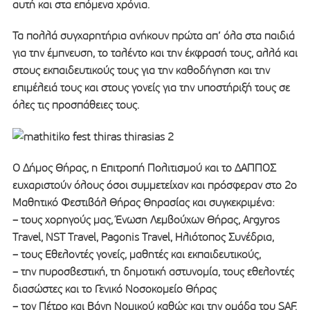
αυτή και στα επόμενα χρόνια.
Τα πολλά συγχαρητήρια ανήκουν πρώτα απ’ όλα στα παιδιά
για την έμπνευση, το ταλέντο και την έκφρασή τους, αλλά και
στους εκπαιδευτικούς τους για την καθοδήγηση και την
επιμέλειά τους και στους γονείς για την υποστήριξή τους σε
όλες τις προσπάθειες τους.
Ο Δήμος Θήρας, η Επιτροπή Πολιτισμού και το ΔΑΠΠΟΣ
ευχαριστούν όλους όσοι συμμετείχαν και πρόσφεραν στο 2ο
Μαθητικό Φεστιβάλ Θήρας Θηρασίας και συγκεκριμένα:
– τους χορηγούς μας, Ένωση Λεμβούχων Θήρας, Argyros
Travel, NST Travel, Pagonis Travel, Ηλιότοπος Συνέδρια,
– τους Εθελοντές γονείς, μαθητές και εκπαιδευτικούς,
– την πυροσβεστική, τη δημοτική αστυνομία, τους εθελοντές
διασώστες και το Γενικό Νοσοκομείο Θήρας
– τον Πέτρο και Βάνη Νομικού καθώς και την ομάδα του SAF.