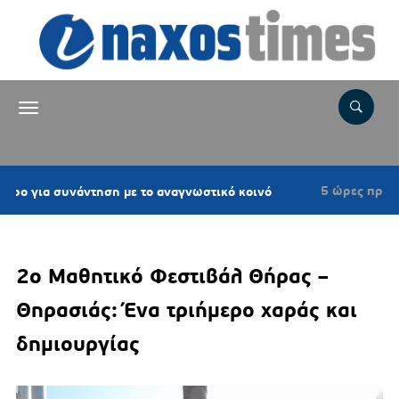
5 ώρες πριν
συνάντηση με το αναγνωστικό κοινό
Επιτροπ
2ο Μαθητικό Φεστιβάλ Θήρας –
Θηρασιάς: Ένα τριήμερο χαράς και
δημιουργίας