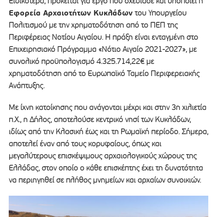
Ειδικότερα, πρόκειται για έργο που σχεδίασε και υλοποιεί η
Εφορεία Αρχαιοτήτων Κυκλάδων
του Υπουργείου
Πολιτισμού με την χρηματοδότηση από το ΠΕΠ της
Περιφέρειας Νοτίου Αιγαίου. Η πράξη είναι ενταγμένη στο
Επιχειρησιακό Πρόγραμμα «Νότιο Αιγαίο 2021-2027», με
συνολικό προϋπολογισμό 4.325.714,22€ με
χρηματοδότηση από το Ευρωπαϊκό Ταμείο Περιφερειακής
Ανάπτυξης.
Με ίχνη κατοίκησης που ανάγονται μέχρι και στην 3η χιλιετία
π.Χ., η Δήλος, αποτελούσε κεντρικό νησί των Κυκλάδων,
ιδίως από την Κλασική έως και τη Ρωμαϊκή περίοδο. Σήμερα,
αποτελεί έναν από τους κορυφαίους, όπως και
μεγαλύτερους επισκέψιμους αρχαιολογικούς χώρους της
Ελλάδας, στον οποίο ο κάθε επισκέπτης έχει τη δυνατότητα
να περιηγηθεί σε πλήθος μνημείων και αρχαίων συνοικιών.