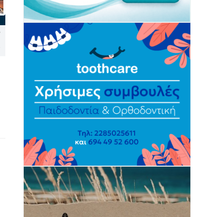
Συλλήψεις σε Θήρα και
Παρουσίαση του βιβλίου
Τήνο για ναρκωτικά, κλοπή
«Τα Μνημεία του
ς
και παραμέληση εποπτείας
Τραύματος» στον
ανηλίκου
Δαμαριώνα Νάξου