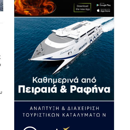
Χ
ο
υ