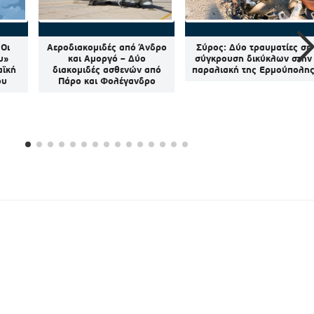
 Οι
Αεροδιακομιδές από Άνδρο
Σύρος: Δύο τραυματίες σε
υ»
και Αμοργό – Δύο
σύγκρουση δικύκλων στην
αϊκή
διακομιδές ασθενών από
παραλιακή της Ερμούπολη
ου
Πάρο και Φολέγανδρο