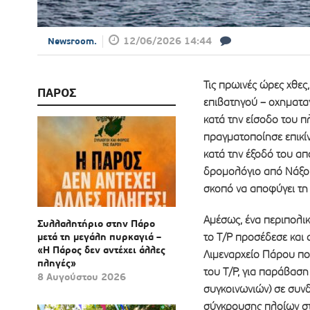
12/06/2026 14:44
Newsroom.
Τις πρωινές ώρες χθες
ΠΑΡΟΣ
επιβατηγού – οχηματαγ
κατά την είσοδο του πλ
πραγματοποίησε επικί
κατά την έξοδό του απ
δρομολόγιο από Νάξο π
σκοπό να αποφύγει τη
Αμέσως, ένα περιπολι
Συλλαλητήριο στην Πάρο
μετά τη μεγάλη πυρκαγιά –
το Τ/Ρ προσέδεσε και 
«Η Πάρος δεν αντέχει άλλες
Λιμεναρχείο Πάρου πο
πληγές»
του Τ/Ρ, για παράβαση
8 Αυγούστου 2026
συγκοινωνιών) σε συν
σύγκρουσης πλοίων στ