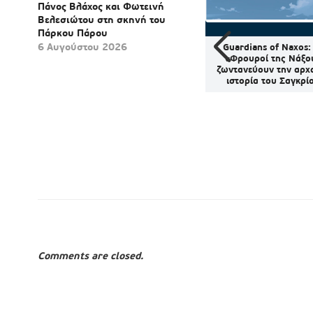
Πάνος Βλάχος και Φωτεινή
Βελεσιώτου στη σκηνή του
Πάρκου Πάρου
6 Αυγούστου 2026
ού: «Έργο
Σύρος: Ομαλοποιήθηκε η
Guardians of Naxos:
 ευρώ για
αποκομιδή ανακυκλώσιμων
«Φρουροί της Νάξο
άρου – Η
– Προσωρινή αναστολή για
ζωντανεύουν την αρχ
α στο
ογκώδη και κλαδέματα
ιστορία του Σαγκρί
εθνικών
κών
των»
Comments are closed.