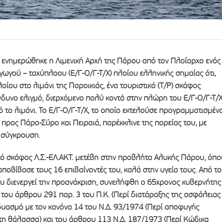
, ενημερώθηκε η Λιμενική Αρχή της Πάρου από τον Πλοίαρχο ενός
ωγού – ταχύπλοου (Ε/Γ-Ο/Γ-Τ/Χ) πλοίου ελληνικής σημαίας ότι,
οίου στο λιμάνι της Παροικιάς, ένα τουριστικό (Τ/Ρ) σκάφος
νδυνο ελιγμό, διερχόμενο πολύ κοντά στην πλώρη του Ε/Γ-Ο/Γ-Τ/
ό το λιμάνι. Το Ε/Γ-Ο/Γ-Τ/Χ, το οποίο εκτελούσε προγραμματισμέν
ρος Πάρο-Σύρο και Πειραιά, παρέκκλινε της πορείας του, με
 σύγκρουση.
κό σκάφος Λ.Σ.-ΕΛ.ΑΚΤ. μετέβη στην προβλήτα Αλυκής Πάρου, όπο
αποβίβασε τους 16 επιβαίνοντές του, καλά στην υγεία τους. Από το
υ διενεργεί την προανάκριση, συνελήφθη ο 65χρονος κυβερνήτης
 του άρθρου 291 παρ. 3 του Π.Κ. (Περί διατάραξης της ασφάλειας
δυασμό με τον κανόνα 14 του Ν.Δ. 93/1974 (Περί αποφυγής
η θάλασσα) και του άρθρου 113 Ν.Δ. 187/1973 (Περί Κώδικα