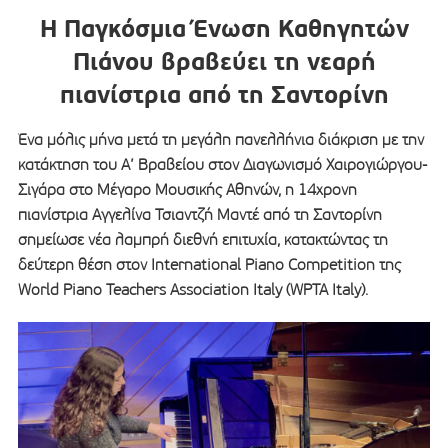
Η Παγκόσμια Ένωση Καθηγητών
Πιάνου βραβεύει τη νεαρή
πιανίστρια από τη Σαντορίνη
Ένα μόλις μήνα μετά τη μεγάλη πανελλήνια διάκριση με την
κατάκτηση του Α’ Βραβείου στον Διαγωνισμό Χαιρογιώργου-
Σιγάρα στο Μέγαρο Μουσικής Αθηνών, η 14χρονη
πιανίστρια Αγγελίνα Τσιαντζή Μαντέ από τη Σαντορίνη
σημείωσε νέα λαμπρή διεθνή επιτυχία, κατακτώντας τη
δεύτερη θέση στον International Piano Competition της
World Piano Teachers Association Italy (WPTA Italy).