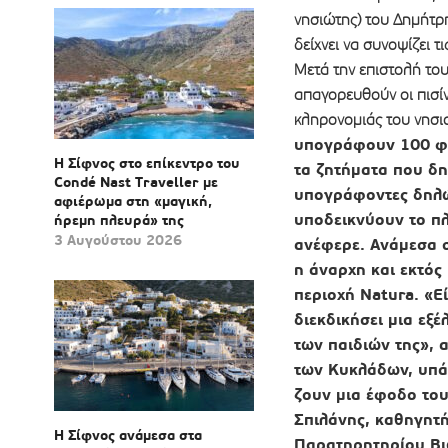
νησιώτης) του Δημήτρ
δείχνει να συνοψίζει τ
Μετά την επιστολή του
απαγορευθούν οι πισίν
κληρονομιάς του νησι
υπογράφουν 100 φίλ
Η Σίφνος στο επίκεντρο του
τα ζητήματα που δη
Condé Nast Traveller με
υπογράφοντες δηλώ
αφιέρωμα στη «μαγική,
υποδεικνύουν το πλ
ήρεμη πλευρά» της
3 Αυγούστου 2026
ανέφερε. Ανάμεσα 
η άναρχη και εκτός
περιοχή Natura. «Εί
διεκδικήσει μια εξέ
των παιδιών της», 
των Κυκλάδων, υπάρ
ζουν μια έφοδο του
Σπιλάνης, καθηγητή
Η Σίφνος ανάμεσα στα
Παρατηρητηρίου Βι