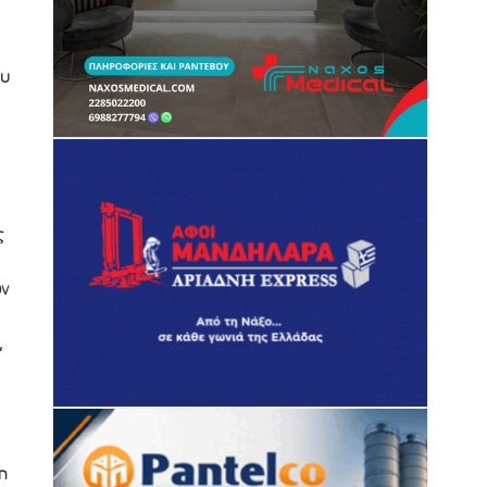
ου
ς
ών
,
η