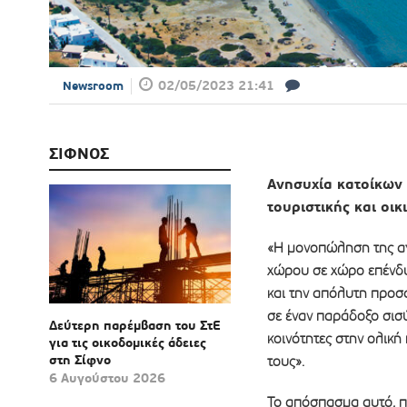
02/05/2023 21:41
Newsroom
ΣΙΦΝΟΣ
Ανησυχία κατοίκων κ
τουριστικής και οικ
«Η μονοπώληση της αγ
χώρου σε χώρο επένδυ
και την απόλυτη προσα
σε έναν παράδοξο σισ
Δεύτερη παρέμβαση του ΣτΕ
κοινότητες στην ολικ
για τις οικοδομικές άδειες
στη Σίφνο
τους».
6 Αυγούστου 2026
Το απόσπασμα αυτό, πο