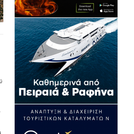
ύ
ό
ι