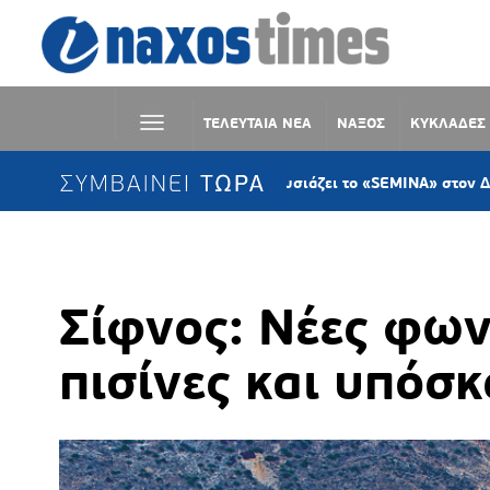
ΤΕΛΕΥΤΑΙΑ ΝΕΑ
ΝΑΞΟΣ
ΚΥΚΛΑΔΕΣ
ΣΥΜΒΑΙΝΕΙ ΤΩΡΑ
Η KYKLart παρουσιάζει το «SEMINA» στον Δανακό Σύρο
Σίφνος: Νέες φων
πισίνες και υπόσ