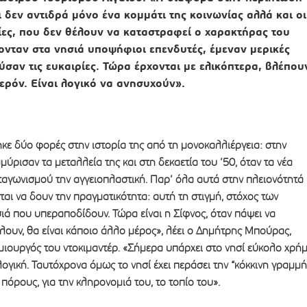
ι δεν αντιδρά μόνο ένα κομμάτι της κοινωνίας αλλά και οι
ατίες, που δεν θέλουν να καταστραφεί ο χαρακτήρας του
ονταν στα νησιά υποψήφιοι επενδυτές, έμεναν μερικές
ύσαν τις ευκαιρίες. Τώρα έρχονται με ελικόπτερα, βλέπου
ρόν. Είναι λογικό να ανησυχούν».
ε δύο φορές στην ιστορία της από τη μονοκαλλιέργεια: στην
ύρισαν τα μεταλλεία της και στη δεκαετία του ’50, όταν τα νέα
ταγωνισμού την αγγειοπλαστική. Παρ’ όλα αυτά στην πλειονότητά
ται να δουν την πραγματικότητα: αυτή τη στιγμή, στόχος των
σιά που υπεραποδίδουν. Τώρα είναι η Σίφνος, όταν πάψει να
ουν, θα είναι κάποιο άλλο μέρος», λέει ο Δημήτρης Μπούρας,
ιουργός του ντοκιμαντέρ. «Σήμερα υπάρχει στο νησί εύκολο χρή
ογική. Ταυτόχρονα όμως το νησί έχει περάσει την “κόκκινη γραμμή
πόρους, για την κληρονομιά του, το τοπίο του».