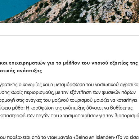
αι επιχειρηματιών για το μέλλον του νησιού εξαιτίας της
ιστικής ανάπτυξης
ροτικής οικονομίας και η μεταμόρφωση του νησιωτικού αγροτικο
σης χωρίς περιορισμούς, με την εξάντληση των φυσικών πόρων
ρμογή στις ανάγκες του μαζικού τουρισμού μοιάζει να καταλήγει
ύφειο μύθο: Η κορύφωση της ανάπτυξης δύναται να βυθίσει τις
ή καταστροφή των πηγών που χρησιμοποιούσαν για τον βιοπορισμ
υ προέρχεται από το ντοκιμαντέρ «Being an islander» (Το να είσα