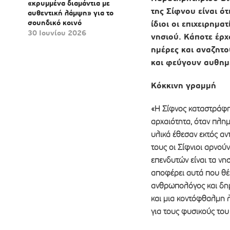
«κρυμμένα διαμάντια με
της Σίφνου είναι ότ
αυθεντική λάμψη» για το
σουηδικό κοινό​​​​​​​​​​​​​​​
ίδιοι οι επιχειρημ
30 Ιουνίου 2026
νησιού. Κάποτε έρχ
ημέρες και αναζητο
και φεύγουν αυθημε
Κόκκινη γραμμή
«Η Σίφνος καταστράφηκ
αρχαιότητα, όταν πλημμ
υλικά έθεσαν εκτός αν
τους οι Σίφνιοι αρνούν
επενδυτών είναι τα νη
αποφέρει αυτά που θέλ
ανθρωπολόγος και δημ
και μια κοντόφθαλμη λ
για τους φυσικούς του 