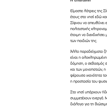
Η επιστολή
Είμαστε λάτρεις της Σ
έτους στο νησί εδώ κ
Σίφνου να απευθύνει ε
πολιτιστικής κληρονομι
έτοιμη να διεκδικήσει
των παιδιών της.
Άλλα παραδείγματα ζη
είναι η ολοκληρωμένη 
δόμηση, o σεβασμός σ
και των μονοπατιών, η
φέρουσα ικανότητα το
η προστασία του φυσι
Στο νησί υπάρχουν ήδη
συμμετέχουν ενεργά. Μ
διάλογο για τη βιώσιμ