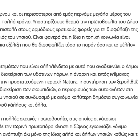
ίφνου και οι περισσότεροι από εμάς περνάμε μεγάλο μέρος του
αι πολλά χρόνια. Υποστηρίζουμε θερμά την πρωτοβουλία του Δήμ
πιστολή στους αρμόδιους κρατικούς φορείς για τη διαφύλαξη της
άς του νησιού. Είναι φανερό ότι η ίδια η τοπική κοινωνία είναι
 μια εξέλιξη που θα διασφαλίζει τόσο το παρόν όσο και το μέλλον
τημάτων που είναι αλληλένδετα με αυτά που αναδεικνύει ο Δήμο
διαχείριση των υδάτινων πόρων, η άναρχη και εκτός κλίμακας
την προστατευόμενη περιοχή Natura, η συντήρηση των ξερολιθι
 διαχείριση των σκουπιδιών, ο περιορισμός των αυτοκινήτων στη
υ νησιού σε συνδυασμό με ακόμα καλύτερη δημόσια συγκοινωνία
κού κάλλους και άλλα.
 πολλές σχετικές πρωτοβουλίες στις οποίες οι κάτοικοι
ε την τωρινή πρωτοπόρα κίνηση η Σίφνος εγκαινιάζει γόνιμο
η ανάπτυξη όχι μόνο της ίδιας αλλά και άλλων νησιών καθώς και τ