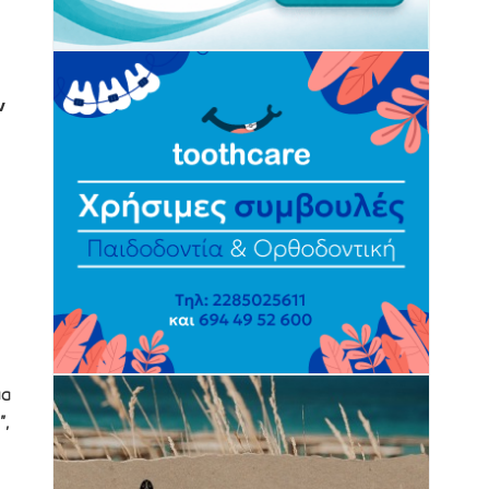
ν
μα
”,