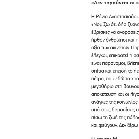
«Δεν τηρούνται οι 
Η Ρόνια Αναστασιάδου,
«Νομίζω ότι όλα ξεκιν
έβρισκες να αγοράσεις,
ήρθαν άνθρωποι και 
αξία των ακινήτων. Πα
έλεγχοι, επικρατεί η α
είναι παράνομοι, βλέπε
σπίτια και επειδή το λ
πέτρα, που εδώ τη χρη
μεγαθήριο στη βουνοκο
αποχέτευση και οι λιγο
ανάγκες της κοινωνίας.
από τους δημοσίους υ
πίσω τη ζωή της πόλης
και φεύγουν. Δεν ξέρω