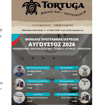
κή
ν
υν
b–