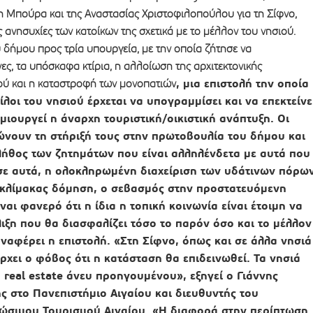
η Μπούρα και της Αναστασίας Χριστοφιλοπούλου για τη Σίφνο,
ις ανησυχίες των κατοίκων της σχετικά με το μέλλον του νησιού.
 δήμου προς τρία υπουργεία, με την οποία ζήτησε να
ες, τα υπόσκαφα κτίρια, η αλλοίωση της αρχιτεκτονικής
, μια επιστολή την οποία
ού και η καταστροφή των μονοπατιών
οι του νησιού έρχεται να υπογραμμίσει και να επεκτείνε
μιουργεί η άναρχη τουριστική/οικιστική ανάπτυξη. Οι
νουν τη στήριξή τους στην πρωτοβουλία του δήμου και
ήθος των ζητημάτων που είναι αλληλένδετα με αυτά που
σε αυτά, η ολοκληρωμένη διαχείριση των υδάτινων πόρων
 κλίμακας δόμηση, ο σεβασμός στην προστατευόμενη
ναι φανερό ότι η ίδια η τοπική κοινωνία είναι έτοιμη να
λιξη που θα διασφαλίζει τόσο το παρόν όσο και το μέλλον
αναφέρει η επιστολή. «Στη Σίφνο, όπως και σε άλλα νησιά
χει ο φόβος ότι η κατάσταση θα επιδεινωθεί. Τα νησιά
 real estate άνευ προηγουμένου», εξηγεί ο Γιάννης
ς στο Πανεπιστήμιο Αιγαίου και διευθυντής του
ώσιμου Τουρισμού Αιγαίου. «Η διαφορά στην περίπτωση