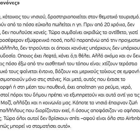
κανόνες»
 κάτοικος του νησιού, δραστηριοποιείται στον θεματικό τουρισμό.
ούν από το πόσο εύκολα πωλείται η γη. Πριν από 20 χρόνια, δεν
 δεν πουλούσε κανείς. Τώρα συμβαίνει ακριβώς το αντίθετο, γιατί
προσέφεραν εξωφρενικά ποσά, πολύ παραπάνω από την πραγματι
ράλληλα, δεν τηρούνται οι όποιοι κανόνες υπάρχουν, δεν υπάρχου
συδοσία. Οποιος έχει λεφτά, κάνει ό,τι θέλει. Αλλά ακόμα και αν δεν
ις πόσο έξω από την αισθητική του τόπου είναι: χτίζουν τεράστια
ευκό τους φαίνεται έντονο, βάζουν και μερικούς τοίχους σε εμφανή
σιμοποιούν μόνο στις στάνες. Και μετά, αυτός που έχτισε το
ρφή ή στη μέση του πουθενά, έχει απαίτηση για ρεύμα, νερό,
στοί πόροι του δήμου πρέπει να εξυπηρετούν και αυτά αντί για τις
 Μαζί, αλλάζει και η κοινωνία μας. Κάποτε τα νησιά έπαιρναν ζωή
παλλήλους που διορίζονταν εκεί, ή όσους αποφάσιζαν να αφήσο
. Τώρα όλοι αυτοί δεν βρίσκουν σπίτι –αφού είναι όλα στο Airbn
 πώς μπορεί να σταματήσει αυτό».