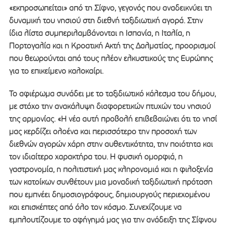
«εκπροσωπείται» από τη Σίφνο, γεγονός που αναδεικνύει τη
δυναμική του νησιού στη διεθνή ταξιδιωτική αγορά. Στην
ίδια λίστα συμπεριλαμβάνονται η Ισπανία, η Ιταλία, η
Πορτογαλία και η Κροατική Ακτή της Δαλματίας, προορισμοί
που θεωρούνται από τους πλέον ελκυστικούς της Ευρώπης
για το επικείμενο καλοκαίρι.
Το αφιέρωμα συνάδει με το ταξιδιωτικό κάλεσμα του δήμου,
με στόχο την ανακάλυψη διαφορετικών πτυχών του νησιού
της αρμονίας. «Η νέα αυτή προβολή επιβεβαιώνει ότι το νησί
μας κερδίζει ολοένα και περισσότερο την προσοχή των
διεθνών αγορών χάρη στην αυθεντικότητα, την ποιότητα και
τον ιδιαίτερο χαρακτήρα του. Η φυσική ομορφιά, η
γαστρονομία, η πολιτιστική μας κληρονομιά και η φιλοξενία
των κατοίκων συνθέτουν μια μοναδική ταξιδιωτική πρόταση
που εμπνέει δημοσιογράφους, δημιουργούς περιεχομένου
και επισκέπτες από όλο τον κόσμο. Συνεχίζουμε να
εμπλουτίζουμε το αφήγημά μας για την ανάδειξη της Σίφνου