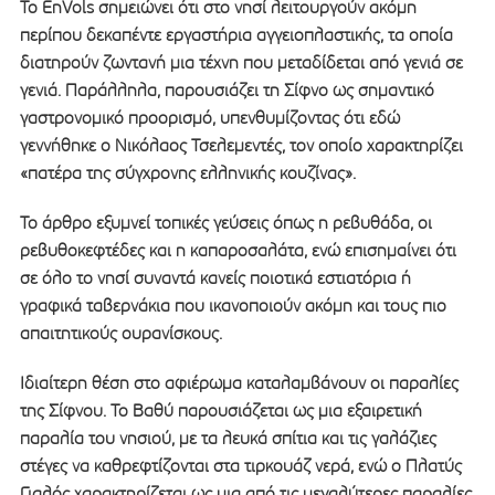
Το EnVols σημειώνει ότι στο νησί λειτουργούν ακόμη
περίπου δεκαπέντε εργαστήρια αγγειοπλαστικής, τα οποία
διατηρούν ζωντανή μια τέχνη που μεταδίδεται από γενιά σε
γενιά. Παράλληλα, παρουσιάζει τη Σίφνο ως σημαντικό
γαστρονομικό προορισμό, υπενθυμίζοντας ότι εδώ
γεννήθηκε ο Νικόλαος Τσελεμεντές, τον οποίο χαρακτηρίζει
«πατέρα της σύγχρονης ελληνικής κουζίνας».
Το άρθρο εξυμνεί τοπικές γεύσεις όπως η ρεβυθάδα, οι
ρεβυθοκεφτέδες και η καπαροσαλάτα, ενώ επισημαίνει ότι
σε όλο το νησί συναντά κανείς ποιοτικά εστιατόρια ή
γραφικά ταβερνάκια που ικανοποιούν ακόμη και τους πιο
απαιτητικούς ουρανίσκους.
Ιδιαίτερη θέση στο αφιέρωμα καταλαμβάνουν οι παραλίες
της Σίφνου. Το Βαθύ παρουσιάζεται ως μια εξαιρετική
παραλία του νησιού, με τα λευκά σπίτια και τις γαλάζιες
στέγες να καθρεφτίζονται στα τιρκουάζ νερά, ενώ ο Πλατύς
Γιαλός χαρακτηρίζεται ως μια από τις μεγαλύτερες παραλίες