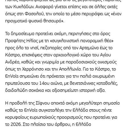
των Κυκλάδων. Αναφορά γίνεται επίσης και σε άλλες ακτές
όπως στη Φασολού, την οποία το μέσο περιγράφει ως «έναν
πραγματικό φυσικό θησαυρό».
Το δημοσίευμα προτείνει ακόμη, περιηγήσεις στο όρος
Προφήτης Ηλίας με τη «συγκλονιστική πανοραμική θέα»
προς όλο το νησί, πεζοπορίες από τον Αρτεμώνα έως το
Κάστρο, επισκέψεις στον αρχαιολογικό χώρο του Αγίου
Ανδρέα, καθώς και γνωριμία με παραδοσιακούς οικισμούς
όπως τη Χερρόνησο και την Απολλωνία. Για το Κάστρο, το
EnVols σημειώνει ότι πρόκειται για την παλιά οχυρωμένη
πρωτεύουσα του 14ου αιώνα, με βενετσιάνικες καταβολές,
δαιδαλώδη σοκάκια και αξιοσημείωτη ιστορική αξία.
Η προβολή της Σίφνου αποκτά ακόμη μεγαλύτερη σημασία
καθώς το EnVols συγκαταλέγει την Ελλάδα στους πέντε
κορυφαίους ευρωπαϊκούς προορισμούς που προτείνει για
το 2026. Στο πλαίσιο του άρθρου, η Ελλάδα