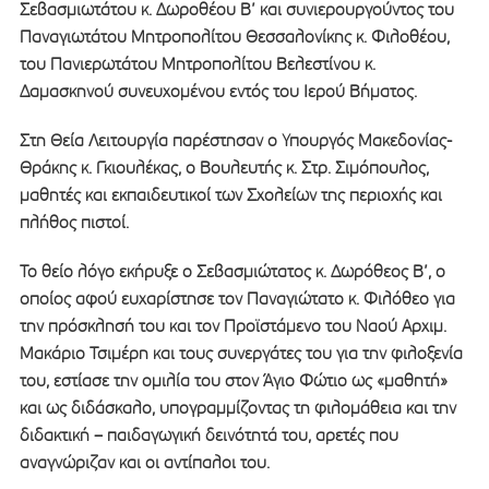
Σεβασμιωτάτου κ. Δωροθέου Β’ και συνιερουργούντος του
Παναγιωτάτου Μητροπολίτου Θεσσαλονίκης κ. Φιλοθέου,
του Πανιερωτάτου Μητροπολίτου Βελεστίνου κ.
Δαμασκηνού συνευχομένου εντός του Ιερού Βήματος.
Στη Θεία Λειτουργία παρέστησαν ο Υπουργός Μακεδονίας-
Θράκης κ. Γκιουλέκας, ο Βουλευτής κ. Στρ. Σιμόπουλος,
μαθητές και εκπαιδευτικοί των Σχολείων της περιοχής και
πλήθος πιστοί.
Το θείο λόγο εκήρυξε ο Σεβασμιώτατος κ. Δωρόθεος Β’, ο
οποίος αφού ευχαρίστησε τον Παναγιώτατο κ. Φιλόθεο για
την πρόσκλησή του και τον Προϊστάμενο του Ναού Αρχιμ.
Μακάριο Τσιμέρη και τους συνεργάτες του για την φιλοξενία
του, εστίασε την ομιλία του στον Άγιο Φώτιο ως «μαθητή»
και ως διδάσκαλο, υπογραμμίζοντας τη φιλομάθεια και την
διδακτική – παιδαγωγική δεινότητά του, αρετές που
αναγνώριζαν και οι αντίπαλοι του.