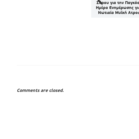
νών στις
κρυφό διαμάντι των Μικρών
Σύρου για την Παγκό
ίγουσες
Κυκλάδων μέσα από έναν
Ημέρα Ενημέρωσης γι
ξο, Πάρο,
εντυπωσιακό φακό
Νωτιαία Μυϊκή Ατρο
ολέγανδρο
Comments are closed.