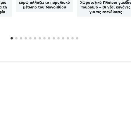
σμια
ευρώ αλλάζει το παραλιακό
Χωροταξικό Πλαίσιο για το
α τη
μέτωπο του Μονολίθου
Τουρισμό – Οι νέοι κανόνες
φία
για τις επενδύσεις