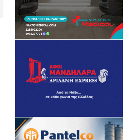
ν
πρόγραμμα «Tinos Circular
Μύκονο και Σύρο για
Business» σε Κιόνια και Άγιο
παραβάσεις του ΚΟΚ,
Φωκά
κακομεταχείριση ζώων και
ηχορύπανση