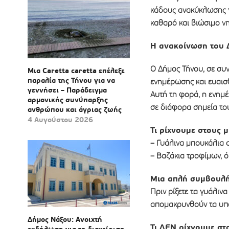
κάδους ανακύκλωσης γ
καθαρό και βιώσιμο νη
Η ανακοίνωση του 
Ο Δήμος Τήνου, σε συ
Μια Caretta caretta επέλεξε
παραλία της Τήνου για να
ενημέρωσης και ευαισ
γεννήσει – Παράδειγμα
Αυτή τη φορά, η ενημ
αρμονικής συνύπαρξης
σε διάφορα σημεία του
ανθρώπου και άγριας ζωής
4 Αυγούστου 2026
Τι ρίχνουμε στους 
– Γυάλινα μπουκάλια α
– Βαζάκια τροφίμων, 
Μια απλή συμβουλή
Πριν ρίξετε τα γυάλινα
απομακρυνθούν τα υπο
Δήμος Νάξου: Ανοιχτή
Τι ΔΕΝ ρίχνουμε σ
εκδήλωση για τη διαχείριση