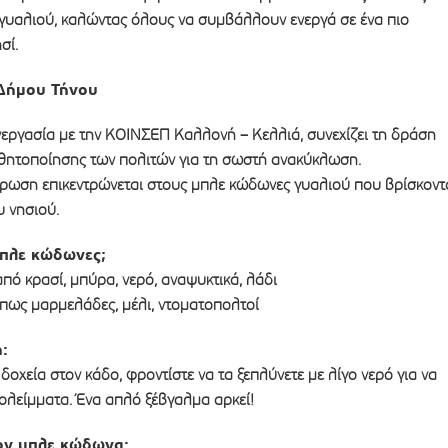
υαλιού, καλώντας όλους να συμβάλλουν ενεργά σε ένα πιο
σί.
Δήμου Τήνου
νεργασία με την ΚΟΙΝΣΕΠ Καλλονή – Κελλιά, συνεχίζει τη δράση
θητοποίησης των πολιτών για τη σωστή ανακύκλωση.
έρωση επικεντρώνεται στους μπλε κώδωνες γυαλιού που βρίσκοντ
 νησιού.
μπλε κώδωνες;
πό κρασί, μπύρα, νερό, αναψυκτικά, λάδι
όπως μαρμελάδες, μέλι, ντοματοπολτοί
:
 δοχεία στον κάδο, φροντίστε να τα ξεπλύνετε με λίγο νερό για να
λείμματα. Ένα απλό ξέβγαλμα αρκεί!
τον μπλε κώδωνα: