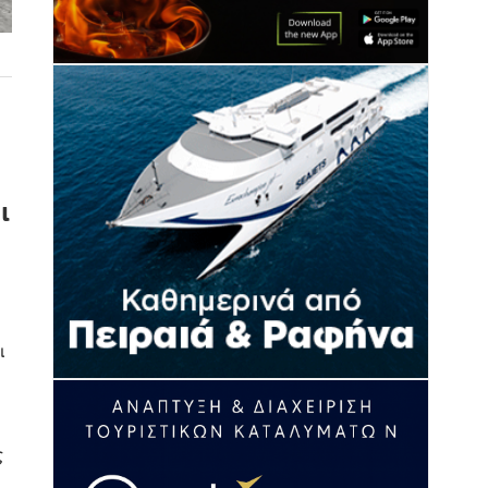
ι
ι
ς