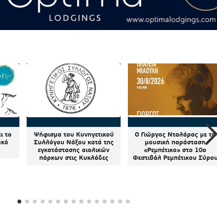
ι το
Ψήφισμα του Κυνηγετικού
Ο Γιώργος Νταλάρας με τη
ακό
Συλλόγου Νάξου κατά της
μουσική παράσταση
εγκατάστασης αιολικών
«Ρεμπέτικο» στο 10ο
πάρκων στις Κυκλάδες
Φεστιβάλ Ρεμπέτικου Σύρο