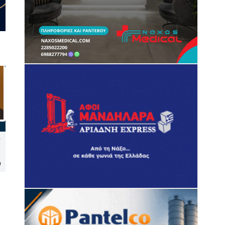
Στα «μοβ» το Δημαρχείο
Σαντορίνη: Έργο 4 εκατ.
Σύρου για την Παγκόσμια
ευρώ αλλάζει το παραλιακό
Ημέρα Ενημέρωσης για τη
μέτωπο του Μονολίθου
υ
Νωτιαία Μυϊκή Ατροφία