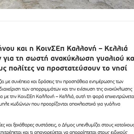
ήνου και η ΚοινΣΕπ Καλλονή – Κελλιά
 για τη σωστή ανακύκλωση γυαλιού κα
υς πολίτες να προστατεύσουν το νησί
ζει με συνέπεια και δράσεις την προσπάθεια ενημέρωσης των
 διαχείριση των απορριμμάτων και την ενίσχυση της ανακύκλωσης
ία με την ΚοινΣΕπ Καλλονή – Κελλιά, αυτή τη φορά επικεντρώνετα
μπλε κωδώνων που προορίζονται αποκλειστικά για γυάλινα
ς και ξεκάθαρες συστάσεις, ο Δήμος υπενθυμίζει στους κατοίκου
 επιτρέπεται και τι απαγορεύεται να απορρίπτεται στους ειδικούς