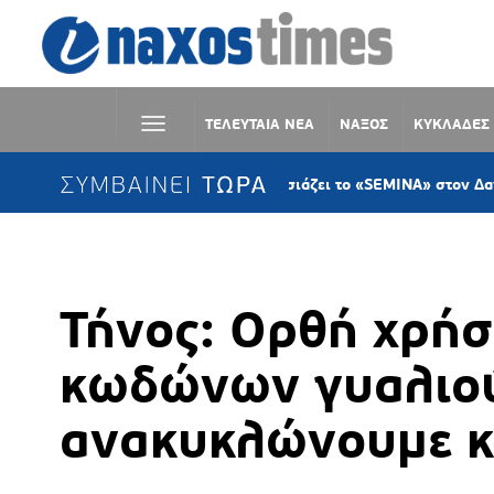
ΤΕΛΕΥΤΑΙΑ ΝΕΑ
ΝΑΞΟΣ
ΚΥΚΛΑΔΕΣ
ΣΥΜΒΑΙΝΕΙ ΤΩΡΑ
Η KYKLart παρουσιάζει το «SEMINA» στον Δανακό Σύρου
Τήνος: Ορθή χρήσ
κωδώνων γυαλιού
ανακυκλώνουμε και