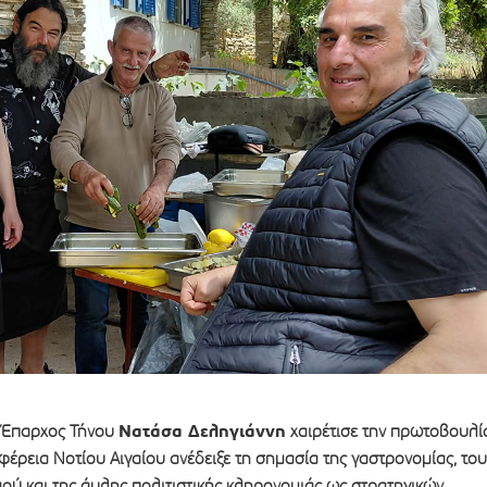
Νατάσα Δεληγιάννη
η Έπαρχος Τήνου
χαιρέτισε την πρωτοβουλί
ιφέρεια Νοτίου Αιγαίου ανέδειξε τη σημασία της γαστρονομίας, του
ού και της άυλης πολιτιστικής κληρονομιάς ως στρατηγικών