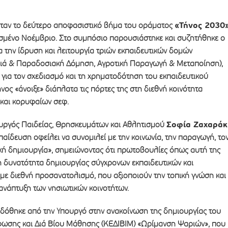
«Τήνος 2030
ήταν το δεύτερο αποφασιστικό βήμα του οράματος
ασμένο Νοέμβριο. Στο συμπόσιο παρουσιάστηκε και συζητήθηκε ο
 την ίδρυση και λειτουργία τριών εκπαιδευτικών δομών
θιά & Παραδοσιακή Δόμηση, Αγροτική Παραγωγή & Μεταποίηση),
 για τον σχεδιασμό και τη χρηματοδότηση του εκπαιδευτικού
νος «άνοιξε» διάπλατα τις πόρτες της στη διεθνή κοινότητα
 και κορυφαίων σεφ.
Σοφία Ζαχαράκ
ουργός Παιδείας, Θρησκευμάτων και Αθλητισμού
παίδευση οφείλει να συνομιλεί με την κοινωνία, την παραγωγή, το
ική δημιουργία», σημειώνοντας ότι πρωτοβουλίες όπως αυτή της
η δυνατότητα δημιουργίας σύγχρονων εκπαιδευτικών και
με διεθνή προσανατολισμό, που αξιοποιούν την τοπική γνώση και
ανάπτυξη των νησιωτικών κοινοτήτων.
οδόθηκε από την Υπουργό στην ανακοίνωση της δημιουργίας του
ωσης και Διά Βίου Μάθησης (ΚΕΔΙΒΙΜ) «Ωρίμανση Ψαριών», που