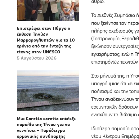
αύριο.
Το Διεθνές Συμπόσιο 
που ξεκίνησε τον περ
Επιστρέφει στον Πύργο η
πλήρης σχεδιασμός για
έκθεση Τηνίων
(Γαστρονομία, Ξερολι
Μαρμαρογλυπτών για τα 10
χρόνια από την ένταξη της
ξεκίνησαν συνεργασίες
τέχνης στην UNESCO
εγχειρήματος, ενώ η Τή
5 Αυγούστου 2026
επιστημόνων, τεχνιτών
Στο μήνυμά της, η Υπ
υπογράμμισε ότι «η εκ
πολιτισμό και την τοπ
Τήνου αναδεικνύουν τ
ερευνητικών δράσεων 
ενισχύουν τη βιώσιμη 
Μια Caretta caretta επέλεξε
παραλία της Τήνου για να
Ιδιαίτερη σημασία απ
γεννήσει – Παράδειγμα
αρμονικής συνύπαρξης
νέου Κέντρου Επιμόρφ