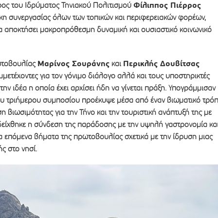
Φίλιππος Πιέρρος
ος του Ιδρύματος Τηνιακού Πολιτισμού
κη συνεργασίας όλων των τοπικών και περιφερειακών φορέων,
α αποκτήσει μακροπρόθεσμη δυναμική και ουσιαστικό κοινωνικό
Μαρίνος Σουράνης
Περικλής Δουβίτσας
ωτοβουλίας
και
μετέχοντες για τον γόνιμο διάλογο αλλά και τους υποστηρικτές
την ιδέα η οποία έχει αρχίσει ήδη να γίνεται πράξη. Υπογράμμισαν
 του τριήμερου συμποσίου προέκυψε μέσα από έναν βιωματικό τρό
ση βιωσιμότητας για την Τήνο και την τουριστική ανάπτυξή της με
δείχθηκε η σύνδεση της παράδοσης με την υψηλή γαστρονομία κα
τα επόμενα βήματα της πρωτοβουλίας σχετικά με την ίδρυση μιας
 στο νησί.