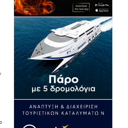
ς
ν
ο