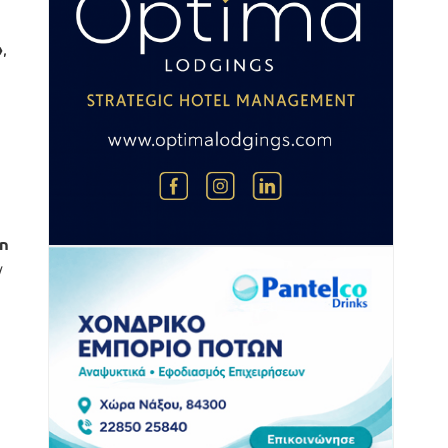
»
,
η
ν