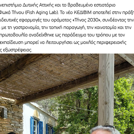
νεπιστήμιο Δυτικής Αττικής και το βραβευμένο εστιατόριο
ωκά Τήνου (Fish Aging Lab). Το νέο ΚΕΔΙΒΙΜ αποτελεί στην πράξ
ιδευτικές εφαρμογές του οράματος «Τήνος 2030», συνδέοντας την
με τη γαστρονομία, την τοπική παραγωγή, την καινοτομία και την
Η πρωτοβουλία αναδείχθηκε ως παράδειγμα του τρόπου με τον
 εκπαίδευση μπορεί να λειτουργήσει ως μοχλός περιφερειακής
ύς εξωστρέφειας.