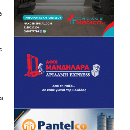
ά
ς
σε