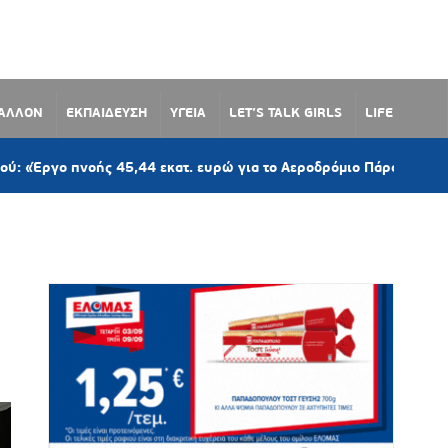
ΒΑΛΛΟΝ
ΕΚΠΑΙΔΕΥΣΗ
ΥΓΕΙΑ
LET’S TALK GIRLS
LIFE
ς 45,44 εκατ. ευρώ για το Αεροδρόμιο Πάρου – Η νησιωτικότητα 