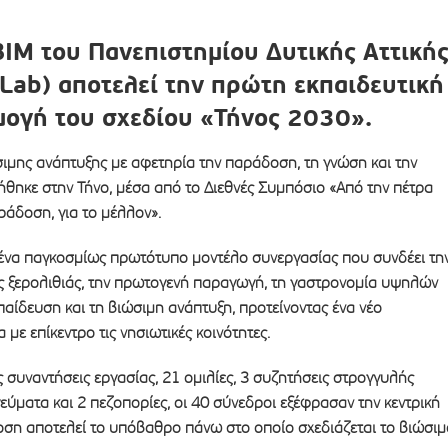
ΒΙΜ του Πανεπιστημίου Δυτικής Αττική
 Lab) αποτελεί την πρώτη εκπαιδευτική
ογή του σχεδίου «Τήνος 2030».
ιμης ανάπτυξης με αφετηρία την παράδοση, τη γνώση και την
θηκε στην Τήνο, μέσα από το Διεθνές Συμπόσιο «Από την πέτρα
ράδοση, για το μέλλον».
 ένα παγκοσμίως πρωτότυπο μοντέλο συνεργασίας που συνδέει τη
ς ξερολιθιάς, την πρωτογενή παραγωγή, τη γαστρονομία υψηλών
αίδευση και τη βιώσιμη ανάπτυξη, προτείνοντας ένα νέο
με επίκεντρο τις νησιωτικές κοινότητες.
συναντήσεις εργασίας, 21 ομιλίες, 3 συζητήσεις στρογγυλής
γεύματα και 2 πεζοπορίες, οι 40 σύνεδροι εξέφρασαν την κεντρική
οση αποτελεί το υπόβαθρο πάνω στο οποίο σχεδιάζεται το βιώσιμ