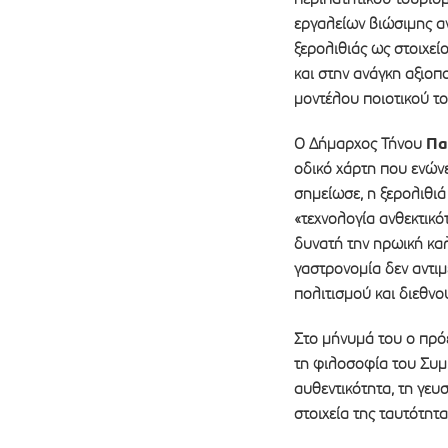
εργαλείων βιώσιμης αν
ξερολιθιάς ως στοιχεί
και στην ανάγκη αξιοπ
μοντέλου ποιοτικού τ
Πα
Ο Δήμαρχος Τήνου
οδικό χάρτη που ενώνει
σημείωσε, η ξερολιθιά
«τεχνολογία ανθεκτικότ
δυνατή την ηρωική καλ
γαστρονομία δεν αντιμ
πολιτισμού και διεθνο
Στο μήνυμά του ο πρ
τη φιλοσοφία του Συμπ
αυθεντικότητα, τη γευ
στοιχεία της ταυτότητα