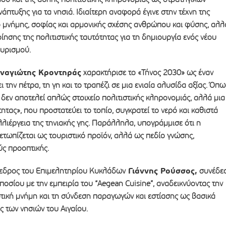
άπτυξης για τα νησιά. Ιδιαίτερη αναφορά έγινε στην τέχνη της
ο μνήμης, σοφίας και αρμονικής σχέσης ανθρώπου και φύσης, αλλ
οίησης της πολιτιστικής ταυτότητας για τη δημιουργία ενός νέου
ουρισμού.
ναγιώτης Κροντηράς
χαρακτήρισε το «Τήνος 2030» ως έναν
 την πέτρα, τη γη και το τραπέζι σε μια ενιαία αλυσίδα αξίας. Όπω
 δεν αποτελεί απλώς στοιχείο πολιτιστικής κληρονομιάς, αλλά μια
ητας», που προστατεύει το τοπίο, συγκρατεί το νερό και καθιστά
λιέργεια της τηνιακής γης. Παράλληλα, υπογράμμισε ότι η
ετωπίζεται ως τουριστικό προϊόν, αλλά ως πεδίο γνώσης,
ύς προοπτικής.
Γιάννης Ρούσσος,
όεδρος του Επιμελητηρίου Κυκλάδων
συνέδε
οσίου με την εμπειρία του “Aegean Cuisine”, αναδεικνύοντας την
στική μνήμη και τη σύνδεση παραγωγών και εστίασης ως βασικά
ς των νησιών του Αιγαίου. ​