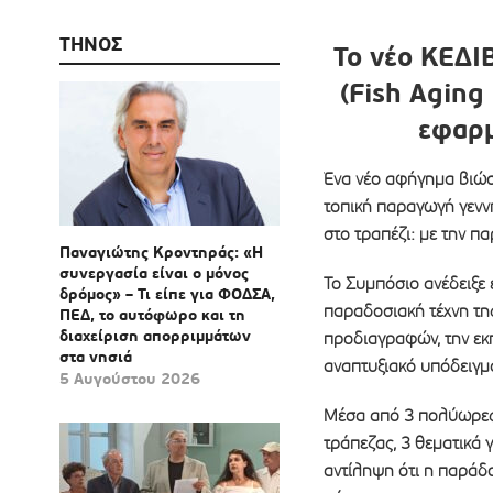
ΤΗΝΟΣ
Το νέο ΚΕΔΙ
(Fish Aging
εφαρμ
Ένα νέο αφήγημα βιώσ
τοπική παραγωγή γεννή
στο τραπέζι: με την πα
Παναγιώτης Κροντηράς: «Η
συνεργασία είναι ο μόνος
Το Συμπόσιο ανέδειξε
δρόμος» – Τι είπε για ΦΟΔΣΑ,
παραδοσιακή τέχνη τη
ΠΕΔ, το αυτόφωρο και τη
διαχείριση απορριμμάτων
προδιαγραφών, την εκπ
στα νησιά
αναπτυξιακό υπόδειγμα 
5 Αυγούστου 2026
Μέσα από 3 πολύωρες 
τράπεζας, 3 θεματικά 
αντίληψη ότι η παράδ