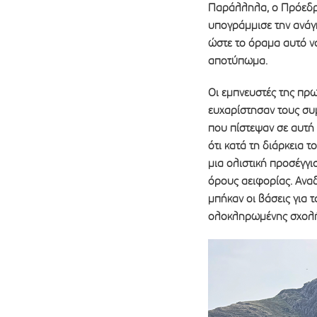
Παράλληλα, ο Πρόεδρ
υπογράμμισε την ανάγ
ώστε το όραμα αυτό ν
αποτύπωμα.
Οι εμπνευστές της πρ
ευχαρίστησαν τους συμ
που πίστεψαν σε αυτή 
ότι κατά τη διάρκεια
μια ολιστική προσέγγι
όρους αειφορίας. Ανα
μπήκαν οι βάσεις για 
ολοκληρωμένης σχολής