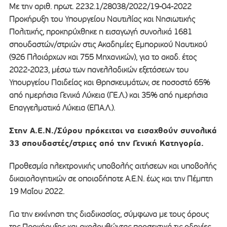
Με την αριθ. πρωτ. 2232.1/28038/2022/19-04-2022
Προκήρυξη του Υπουργείου Ναυτιλίας και Νησιωτικής
Πολιτικής, προκηρύχθηκε η εισαγωγή συνολικά 1681
σπουδαστών/στριών στις Ακαδημίες Εμπορικού Ναυτικού
(926 Πλοιάρχων και 755 Μηχανικών), για το ακαδ. έτος
2022-2023, μέσω των πανελλαδικών εξετάσεων του
Υπουργείου Παιδείας και Θρησκευμάτων, σε ποσοστό 65%
από ημερήσια Γενικά Λύκεια (ΓΕ.Λ.) και 35% από ημερήσια
Επαγγελματικά Λύκεια (ΕΠΑ.Λ.).
Στην Α.Ε.Ν./Σύρου πρόκειται να εισαχθούν συνολικά
33 σπουδαστές/στριες από την Γενική Κατηγορία.
Προθεσμία ηλεκτρονικής υποβολής αιτήσεων και υποβολής
δικαιολογητικών σε οποιαδήποτε Α.Ε.Ν. έως και την Πέμπτη
19 Μαΐου 2022.
Για την εκκίνηση της διαδικασίας, σύμφωνα με τους όρους
της Προκήρυξης και ακολουθώντας προσεκτικά τις οδηγίες