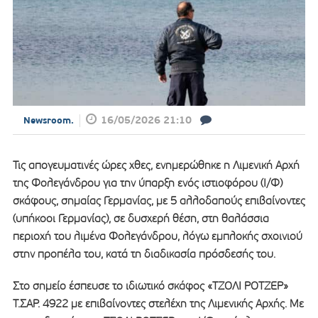
16/05/2026 21:10
Newsroom.
Τις απογευματινές ώρες χθες, ενημερώθηκε η Λιμενική Αρχή
της Φολεγάνδρου για την ύπαρξη ενός ιστιοφόρου (Ι/Φ)
σκάφους, σημαίας Γερμανίας, με 5 αλλοδαπούς επιβαίνοντες
(υπήκοοι Γερμανίας), σε δυσχερή θέση, στη θαλάσσια
περιοχή του λιμένα Φολεγάνδρου, λόγω εμπλοκής σχοινιού
στην προπέλα του, κατά τη διαδικασία πρόσδεσής του.
Στο σημείο έσπευσε το ιδιωτικό σκάφος «ΤΖΟΛΙ ΡΟΤΖΕΡ»
Τ.ΣΑΡ. 4922 με επιβαίνοντες στελέχη της Λιμενικής Αρχής. Με