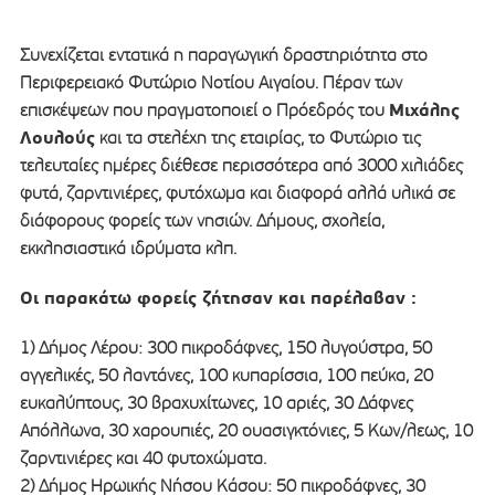
Συνεχίζεται εντατικά η παραγωγική δραστηριότητα στο
Περιφερειακό Φυτώριο Νοτίου Αιγαίου. Πέραν των
Μιχάλης
επισκέψεων που πραγματοποιεί ο Πρόεδρός του
Λουλούς
και τα στελέχη της εταιρίας, το Φυτώριο τις
τελευταίες ημέρες διέθεσε περισσότερα από 3000 χιλιάδες
φυτά, ζαρντινιέρες, φυτόχωμα και διαφορά αλλά υλικά σε
διάφορους φορείς των νησιών. Δήμους, σχολεία,
εκκλησιαστικά ιδρύματα κλπ.
Οι παρακάτω φορείς ζήτησαν και παρέλαβαν :
1) Δήμος Λέρου: 300 πικροδάφνες, 150 λυγούστρα, 50
αγγελικές, 50 λαντάνες, 100 κυπαρίσσια, 100 πεύκα, 20
ευκαλύπτους, 30 βραχυχίτωνες, 10 αριές, 30 Δάφνες
Απόλλωνα, 30 χαρουπιές, 20 ουασιγκτόνιες, 5 Κων/λεως, 10
ζαρντινιέρες και 40 φυτοχώματα.
2) Δήμος Ηρωικής Νήσου Κάσου: 50 πικροδάφνες, 30