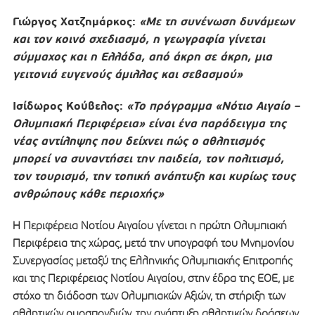
Γιώργος Χατζημάρκος:
«
Με τη συνένωση δυνάμεων
και τον κοινό σχεδιασμό, η γεωγραφία γίνεται
σύμμαχος και η Ελλάδα, από άκρη σε άκρη, μια
γειτονιά ευγενούς άμιλλας και σεβασμού»
Ισίδωρος Κούβελος:
«Το πρόγραμμα «Νότιο Αιγαίο –
Ολυμπιακή Περιφέρεια» είναι ένα παράδειγμα της
νέας αντίληψης που δείχνει πώς ο αθλητισμός
μπορεί να συναντήσει την παιδεία, τον πολιτισμό,
τον τουρισμό, την τοπική ανάπτυξη και κυρίως τους
ανθρώπους κάθε περιοχής»
Η Περιφέρεια Νοτίου Αιγαίου γίνεται η πρώτη Ολυμπιακή
Περιφέρεια της χώρας, μετά την υπογραφή του Μνημονίου
Συνεργασίας μεταξύ της Ελληνικής Ολυμπιακής Επιτροπής
και της Περιφέρειας Νοτίου Αιγαίου, στην έδρα της ΕΟΕ, με
στόχο τη διάδοση των Ολυμπιακών Αξιών, τη στήριξη των
αθλητικών ομοσπονδιών, την ανάπτυξη αθλητικών δράσεων