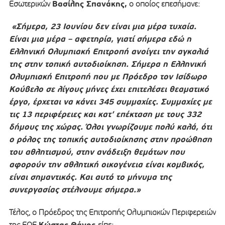
Βασίλης Σπανάκης,
Εσωτερικών
ο οποίος επεσήμανε:
«Σήμερα, 23 Ιουνίου δεν είναι μια μέρα τυχαία.
Είναι μια μέρα – αφετηρία, γιατί σήμερα εδώ η
Ελληνική Ολυμπιακή Επιτροπή ανοίγει την αγκαλιά
της στην τοπική αυτοδιοίκηση. Σήμερα η Ελληνική
Ολυμπιακή Επιτροπή που με Πρόεδρο τον Ισίδωρο
Κούβελο σε λίγους μήνες έχει επιτελέσει θεαματικό
έργο, έρχεται να κάνει 345 συμμαχίες. Συμμαχίες με
τις 13 περιφέρειες και κατ’ επέκταση με τους 332
δήμους της χώρας. Όλοι γνωρίζουμε πολύ καλά, ότι
ο ρόλος της τοπικής αυτοδιοίκησης στην προώθηση
του αθλητισμού, στην ανάδειξη θεμάτων που
αφορούν την αθλητική οικογένεια είναι κομβικός,
είναι σημαντικός. Και αυτό το μήνυμα της
συνεργασίας στέλνουμε σήμερα.»
Τέλος, ο Πρόεδρος της Επιτροπής Ολυμπιακών Περιφερειών
Κώστας Θάνος
της ΕΟΕ
είπε: