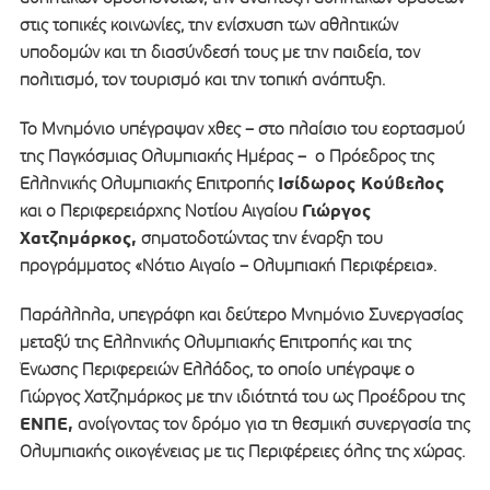
στις τοπικές κοινωνίες, την ενίσχυση των αθλητικών
υποδομών και τη διασύνδεσή τους με την παιδεία, τον
πολιτισμό, τον τουρισμό και την τοπική ανάπτυξη.
Το Μνημόνιο υπέγραψαν χθες – στο πλαίσιο του εορτασμού
της Παγκόσμιας Ολυμπιακής Ημέρας – ο Πρόεδρος της
Ισίδωρος Κούβελος
Ελληνικής Ολυμπιακής Επιτροπής
Γιώργος
και ο Περιφερειάρχης Νοτίου Αιγαίου
Χατζημάρκος,
σηματοδοτώντας την έναρξη του
προγράμματος «Νότιο Αιγαίο – Ολυμπιακή Περιφέρεια».
Παράλληλα, υπεγράφη και δεύτερο Μνημόνιο Συνεργασίας
μεταξύ της Ελληνικής Ολυμπιακής Επιτροπής και της
Ένωσης Περιφερειών Ελλάδος, το οποίο υπέγραψε ο
Γιώργος Χατζημάρκος με την ιδιότητά του ως Προέδρου της
ΕΝΠΕ,
ανοίγοντας τον δρόμο για τη θεσμική συνεργασία της
Ολυμπιακής οικογένειας με τις Περιφέρειες όλης της χώρας.