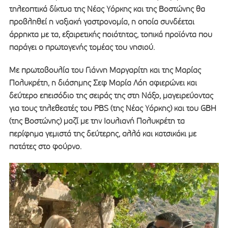
τηλεοπτικά δίκτυα της Νέας Υόρκης και της Βοστώνης θα
προβληθεί η ναξιακή γαστρονομία, η οποία συνδέεται
άρρηκτα με τα, εξαιρετικής ποιότητας, τοπικά προϊόντα που
παράγει ο πρωτογενής τομέας του νησιού.
Με πρωτοβουλία του Γιάννη Μαργαρίτη και της Μαρίας
Πολυκρέτη, η διάσημης Σεφ Μαρία Λόη αφιερώνει και
δεύτερο επεισόδιο της σειράς της στη Νάξο, μαγειρεύοντας
για τους τηλεθεατές του PBS (της Νέας Υόρκης) και του GBH
(της Βοστώνης) μαζί με την Ιουλιανή Πολυκρέτη τα
περίφημα γεμιστά της δεύτερης, αλλά και κατσικάκι με
πατάτες στο φούρνο.