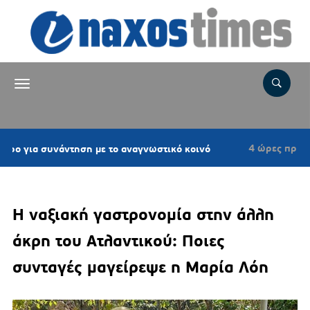
4 ώρες πριν
ντηση με το αναγνωστικό κοινό
Επιτροπή Εκ
Η ναξιακή γαστρονομία στην άλλη
άκρη του Ατλαντικού: Ποιες
συνταγές μαγείρεψε η Μαρία Λόη