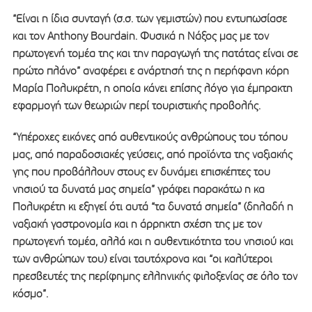
“Είναι η ίδια συνταγή (σ.σ. των γεμιστών) που εντυπωσίασε
και τον Anthony Bourdain. Φυσικά η Νάξος μας με τον
πρωτογενή τομέα της και την παραγωγή της πατάτας είναι σε
πρώτο πλάνο” αναφέρει ε ανάρτησή της η περήφανη κόρη
Μαρία Πολυκρέτη, η οποία κάνει επίσης λόγο για έμπρακτη
εφαρμογή των θεωριών περί τουριστικής προβολής.
“Υπέροχες εικόνες από αυθεντικούς ανθρώπους του τόπου
μας, από παραδοσιακές γεύσεις, από προϊόντα της ναξιακής
γης που προβάλλουν στους εν δυνάμει επισκέπτες του
νησιού τα δυνατά μας σημεία” γράφει παρακάτω η κα
Πολυκρέτη κι εξηγεί ότι αυτά “τα δυνατά σημεία” (δηλαδή η
ναξιακή γαστρονομία και η άρρηκτη σχέση της με τον
πρωτογενή τομέα, αλλά και η αυθεντικότητα του νησιού και
των ανθρώπων του) είναι ταυτόχρονα και “οι καλύτεροι
πρεσβευτές της περίφημης ελληνικής φιλοξενίας σε όλο τον
κόσμο”.