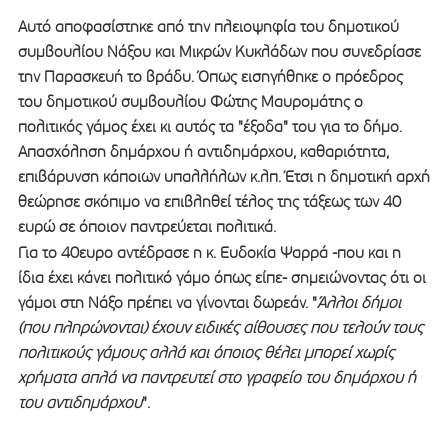
Αυτό αποφασίστηκε από την πλειοψηφία του δημοτικού
συμβουλίου Νάξου και Μικρών Κυκλάδων που συνεδρίασε
την Παρασκευή το βράδυ. Όπως εισηγήθηκε ο πρόεδρος
του δημοτικού συμβουλίου Φώτης Μαυρομάτης ο
πολιτικός γάμος έχει κι αυτός τα "έξοδα" του για το δήμο.
Απασχόληση δημάρχου ή αντιδημάρχου, καθαριότητα,
επιβάρυνση κάποιων υπαλλήλων κ.λπ. Έτσι η δημοτική αρχή
θεώρησε σκόπιμο να επιβληθεί τέλος της τάξεως των 40
ευρώ σε όποιον παντρεύεται πολιτικά.
Για το 40ευρο αντέδρασε η κ. Ευδοκία Ψαρρά -που και η
ίδια έχει κάνει πολιτικό γάμο όπως είπε- σημειώνοντας ότι οι
γάμοι στη Νάξο πρέπει να γίνονται δωρεάν. "
Άλλοι δήμοι
(που πληρώνονται) έχουν ειδικές αίθουσες που τελούν τους
πολιτικούς γάμους αλλά και όποιος θέλει μπορεί χωρίς
χρήματα απλά να παντρευτεί στο γραφείο του δημάρχου ή
του αντιδημάρχου
".