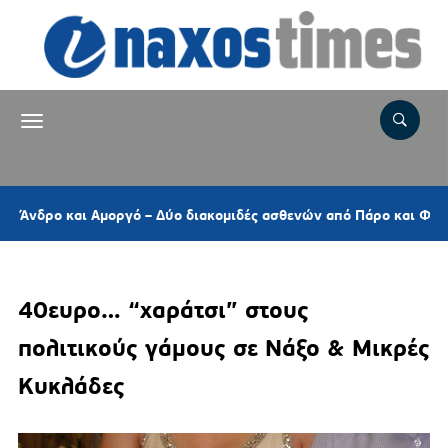
και Αμοργό – Δύο διακομιδές ασθενών από Πάρο και Φολέγανδρο
40ευρο… “χαράτσι” στους
πολιτικούς γάμους σε Νάξο & Μικρές
Κυκλάδες