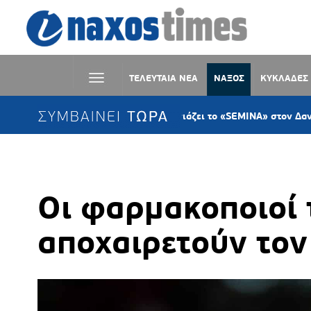
ΤΕΛΕΥΤΑΙΑ ΝΕΑ
ΝΑΞΟΣ
ΚΥΚΛΑΔΕΣ
ΣΥΜΒΑΙΝΕΙ ΤΩΡΑ
Η KYKLart παρουσιάζει το «SEMINA» στον Δανακό Σύρο
Οι φαρμακοποιοί 
αποχαιρετούν τον