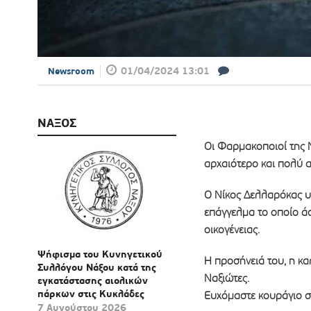
01/04/2024 13:01
Newsroom
ΝΑΞΟΣ
Οι Φαρμακοποιοί της 
αρχαιότερο και πολύ 
Ο Νίκος Δελλαρόκας υ
επάγγελμα το οποίο άσ
οικογένειας.
Ψήφισμα του Κυνηγετικού
Η προσήνειά του, η κα
Συλλόγου Νάξου κατά της
Ναξιώτες.
εγκατάστασης αιολικών
πάρκων στις Κυκλάδες
Ευχόμαστε κουράγιο στ
7 Αυγούστου 2026