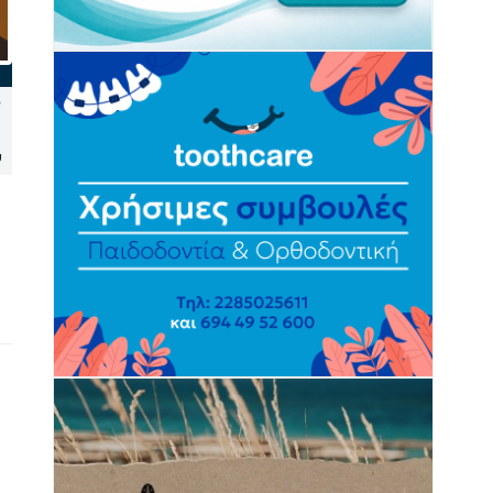
Στα «μοβ» το Δημαρχείο
Σαντορίνη: Έργο 4 εκατ.
Σύρου για την Παγκόσμια
ευρώ αλλάζει το παραλιακό
Ημέρα Ενημέρωσης για τη
μέτωπο του Μονολίθου
υ
Νωτιαία Μυϊκή Ατροφία