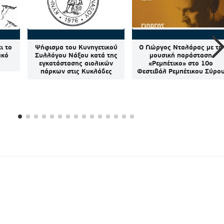
ι το
Ψήφισμα του Κυνηγετικού
Ο Γιώργος Νταλάρας με τη
ακό
Συλλόγου Νάξου κατά της
μουσική παράσταση
εγκατάστασης αιολικών
«Ρεμπέτικο» στο 10ο
πάρκων στις Κυκλάδες
Φεστιβάλ Ρεμπέτικου Σύρο