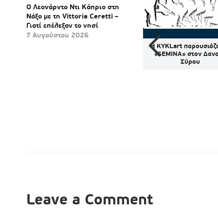
Ο Λεονάρντο Ντι Κάπριο στη
Νάξο με τη Vittoria Ceretti –
Γιατί επέλεξαν το νησί
7 Αυγούστου 2026
ούρνο με
Καιρός: Ζέστη, ισχυρό
Η KYKLart παρουσιάζε
στα: Το
μελτέμι και αυξημένος
«SEMINA» στον Δαν
άτο που
κίνδυνος πυρκαγιάς – Έως
Σύρου
λλάδα
39°C το Σαββατοκύριακο
Leave a Comment