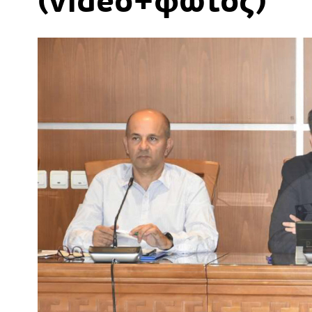
(video+φώτος)