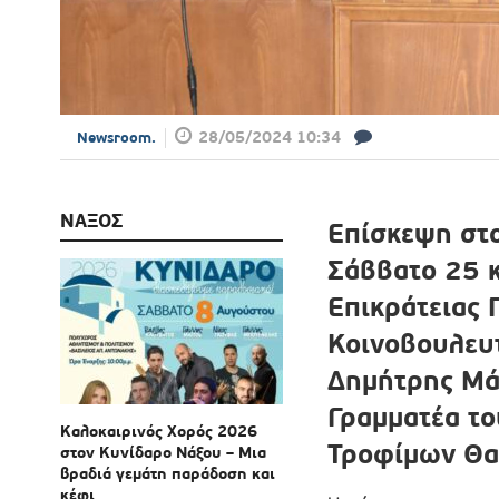
28/05/2024 10:34
Newsroom.
ΝΑΞΟΣ
Επίσκεψη στο
Σάββατο 25 κ
Επικράτειας
Κοινοβουλευ
Δημήτρης Μά
Γραμματέα το
Καλοκαιρινός Χορός 2026
Τροφίμων Θα
στον Κυνίδαρο Νάξου – Μια
βραδιά γεμάτη παράδοση και
κέφι