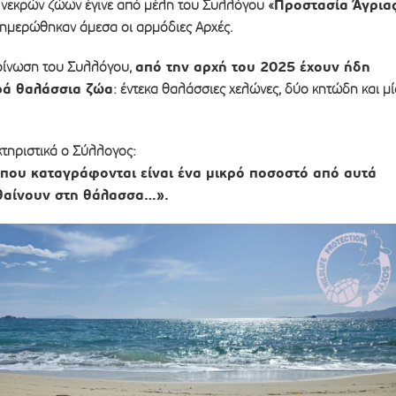
Προστασία Άγρια
νεκρών ζώων έγινε από μέλη του Συλλόγου «
νημερώθηκαν άμεσα οι αρμόδιες Αρχές.
από την αρχή του 2025 έχουν ήδη
οίνωση του Συλλόγου,
ρά θαλάσσια ζώα
: έντεκα θαλάσσιες χελώνες, δύο κητώδη και μί
τηριστικά ο Σύλλογος:
που καταγράφονται είναι ένα μικρό ποσοστό από αυτά
θαίνουν στη θάλασσα…».