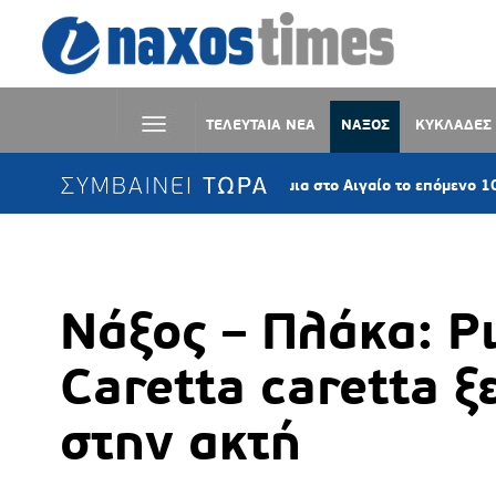
ΤΕΛΕΥΤΑΙΑ ΝΕΑ
ΝΑΞΟΣ
ΚΥΚΛΑΔΕΣ
ΣΥΜΒΑΙΝΕΙ ΤΩΡΑ
Επίμονα τα μελτέμια στο Αιγαίο το επόμενο 10ήμερο – Έως 
Νάξος – Πλάκα: Ρ
Caretta caretta 
στην ακτή