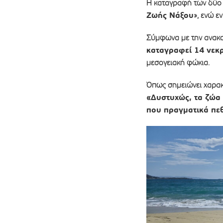
Η καταγραφή των δύο 
Ζωής Νάξου
», ενώ ε
Σύμφωνα με την ανακ
καταγραφεί 14 νεκ
μεσογειακή φώκια.
Όπως σημειώνει χαρακ
«Δυστυχώς, τα ζώα 
που πραγματικά πε