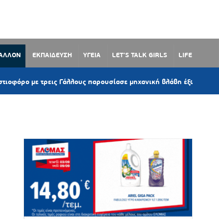
ΒΑΛΛΟΝ
ΕΚΠΑΙΔΕΥΣΗ
ΥΓΕΙΑ
LET’S TALK GIRLS
LIFE
ρεις Γάλλους παρουσίασε μηχανική βλάβη έξω από το Βουρκάρι