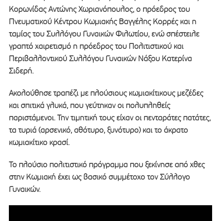
Κορωνίδας Αντώνης Χωριανόπουλος, ο πρόεδρος του
Πνευματικού Κέντρου Κωμιακής Βαγγέλης Κορρές και η
ταμίας του Συλλόγου Γυναικών Φιλωτίου, ενώ σπέστειλε
γραπτό χαιρετισμό η πρόεδρος του Πολιτιστικού και
Περιβαλλοντικού Συλλόγου Γυναικών Νάξου Κατερίνα
Σιδερή.
Ακολούθησε τραπέζι με πλούσιους κωμιακίτικους μεζέδες
και σπιτικά γλυκά, που γεύτηκαν οι πολυπληθείς
παριστάμενοι. Την τιμητική τους είχαν οι πενταράτες πατάτες,
τα τυριά (αρσενικό, αθότυρο, ξυνότυρο) και το άκρατο
κωμιακίτικο κρασί.
Το πλούσιο πολιτιστικό πρόγραμμα που ξεκίνησε από χθες
στην Κωμιακή έχει ως βασικό συμμέτοχο τον Σύλλογο
Γυναικών.