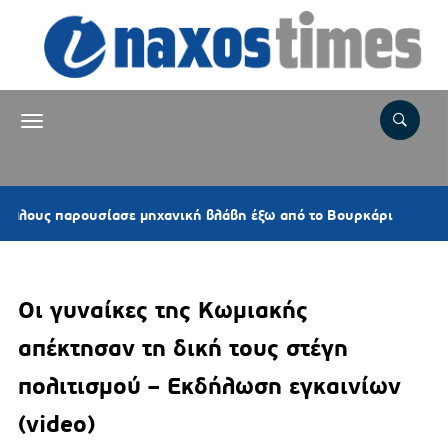
9 ώρε
υς παρουσίασε μηχανική βλάβη έξω από το Βουρκάρι
Οι γυναίκες της Κωμιακής
απέκτησαν τη δική τους στέγη
πολιτισμού – Εκδήλωση εγκαινίων
(video)