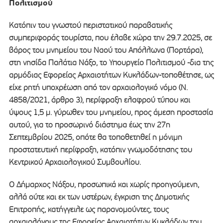
Πολιτισμού
Κατόπιν του γνωστού περιστατικού παραβατικής
συμπεριφοράς τουρίστα, που έλαβε χώρα την 29.7.2025, σε
βάρος του μνημείου του Ναού του Απόλλωνα (Πορτάρα),
στη νησίδα Παλάτια Νάξο, το Υπουργείο Πολιτισμού -δια της
αρμόδιας Εφορείας Αρχαιοτήτων Κυκλάδων-τοποθέτησε, ως
είχε ρητή υποχρέωση από τον αρχαιολογικό νόμο (Ν.
4858/2021, άρθρο 3), περίφραξη ελαφρού τύπου και
ύψους 1,5 μ. γύρωθεν του μνημείου, προς άμεση προστασία
αυτού, για το προσωρινό διάστημα έως την 27η
Σεπτεμβρίου 2025, οπότε θα τοποθετηθεί η μόνιμη
προστατευτική περίφραξη, κατόπιν γνωμοδότησης του
Κεντρικού Αρχαιολογικού Συμβουλίου.
Ο Δήμαρχος Νάξου, προσωπικά και χωρίς προηγούμενη,
αλλά ούτε και εκ των υστέρων, έγκριση της Δημοτικής
Επιτροπής, κατήγγειλε ως παρανομούντες, τους
αρχαιολόγους της Εφορείας Αρχαιοτήτων Κυκλάδων του