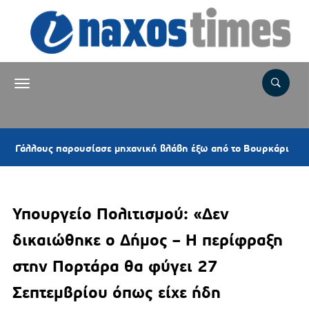
7 ώρες
υς παρουσίασε μηχανική βλάβη έξω από το Βουρκάρι
Υπουργείο Πολιτισμού: «Δεν
δικαιώθηκε ο Δήμος – Η περίφραξη
στην Πορτάρα θα φύγει 27
Σεπτεμβρίου όπως είχε ήδη