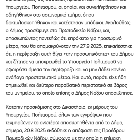
Υπουργείου Πολιτισμού, οι οποίοι και συνελήφθησαν και
οδηγήθηκαν στο αστυνομικό τμήμα, όπου
δακτυλοσκοπήθηκαν και κατέστησαν υπόδικοι. Ακολούθως,
ο Δήμος προσέφυγε στο Πρωτοδικείο Νάξου, και,
αποσιωπώντας παντελώς ότι επρόκειτο για προσωρινό
μέτρο, που θα απομακρύνοταν την 27.9.2025, επικαλέστηκε
ότι η περίφραξη αυτή θίγει «την προσωπικότητα» του Δήμου
και ζήτησε να υποχρεωθεί το Υπουργείο Πολιτισμού να
αφαιρέσει άμεσα την περίφραξη και να μην λάβει κανένα
ανάλογο προστατευτικό μέτρο. Και αυτό, παρότι είχε ήδη
σημειωθεί και δεύτερο παραβατικό περιστατικό σε βάρος
του μνημείου, το οποίο επίσης ο Δήμος Νάξου αποσιώπησε.
Κατόπιν προσκόμισης στο Δικαστήριο, εκ μέρους του
Υπουργείου Πολιτισμού, όλων των εγγράφων που
τεκμηρίωναν τα ανωτέρω αποσιωπηθέντα από το Δήμο,
σήμερα, 20.8.2025 εκδόθηκε η απόφαση της Προέδρου
Πρωτοδικών Νάξου, σύμφωνα με την οποία η επίμαχη