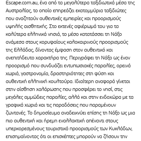
Escape.com.au, ένα από τα μεγαλύτερα ταξιδιωτικά μέσα της
Αυστραλίας, το οποίο επηρεάζει εκατομμύρια ταξιδιώτες
που αναζητούν αυθεντικές εμπειρίες και προορισμούς
υψηλής αισθητικής. Στο εκτενές αφιέρωμά του για τα
καλύτερα ελληνικά νησιά, το μέσο κατατάσσει τη Νάξο
ανάμεσα στους κορυφαίους καλοκαιρινούς προορισμούς
της Ελλάδας, δίνοντας έμφαση στον αυθεντικό και
ανεπιτήδευτο χαρακτήρα της. Περιγράφει τη Νάξο ως έναν
προορισμό που συνδυάζει εντυπωσιακές παραλίες, ορεινά
χωριά, γαστρονομία, δραστηριότητες στη φύση και
αυθεντική ελληνική κουλτούρα. Ιδιαίτερη αναφορά γίνεται
στην αίσθηση χαλάρωσης που προσφέρει το νησί, στις
μεγάλες αμμώδεις παραλίες, αλλά και στην ενδοχώρα με τα
γραφικά χωριά και τις παραδόσεις που παραμένουν
ζωντανές. Το δημοσίευμα αναδεικνύει επίσης τη Νάξο ως μια
πιο αυθεντική και ήρεμη εναλλακτική απέναντι στους
υπερκορεσμένους τουριστικά προορισμούς των Κυκλάδων,
επισημαίνοντας ότι οι επισκέπτες μπορούν να ζήσουν την