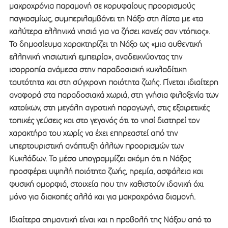
μακροχρόνια παραμονή σε κορυφαίους προορισμούς
παγκοσμίως, συμπεριλαμβάνει τη Νάξο στη λίστα με «τα
καλύτερα ελληνικά νησιά για να ζήσει κανείς σαν ντόπιος».
Το δημοσίευμα χαρακτηρίζει τη Νάξο ως «μια αυθεντική
ελληνική νησιωτική εμπειρία», αναδεικνύοντας την
ισορροπία ανάμεσα στην παραδοσιακή κυκλαδίτικη
ταυτότητα και στη σύγχρονη ποιότητα ζωής. Γίνεται ιδιαίτερη
αναφορά στα παραδοσιακά χωριά, στη γνήσια φιλοξενία των
κατοίκων, στη μεγάλη αγροτική παραγωγή, στις εξαιρετικές
τοπικές γεύσεις και στο γεγονός ότι το νησί διατηρεί τον
χαρακτήρα του χωρίς να έχει επηρεαστεί από την
υπερτουριστική ανάπτυξη άλλων προορισμών των
Κυκλάδων. Το μέσο υπογραμμίζει ακόμη ότι η Νάξος
προσφέρει υψηλή ποιότητα ζωής, ηρεμία, ασφάλεια και
φυσική ομορφιά, στοιχεία που την καθιστούν ιδανική όχι
μόνο για διακοπές αλλά και για μακροχρόνια διαμονή.
Ιδιαίτερα σημαντική είναι και η προβολή της Νάξου από το