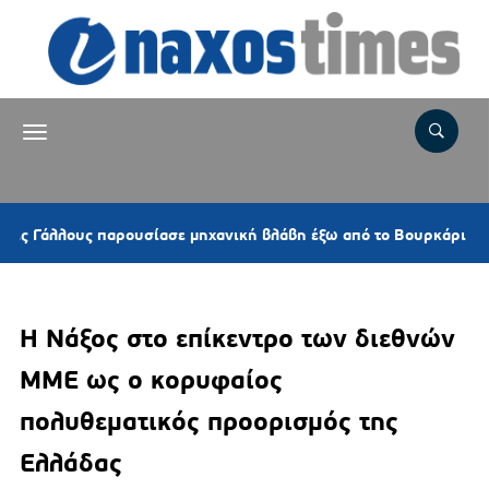
46 λε
ους παρουσίασε μηχανική βλάβη έξω από το Βουρκάρι
Η Νάξος στο επίκεντρο των διεθνών
ΜΜΕ ως ο κορυφαίος
πολυθεματικός προορισμός της
Ελλάδας