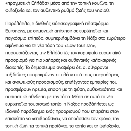
«πραγματική Ελλάδα» μέσα από την τοπική κουζίνα, τη
φιλοξενία και τον αυθεντικό ρυθμό ζωής του νησιού.
Παράλληλα, η διεθνής ειδησεογραφική πλατφόρμα
Euronews, με σημαντική απήχηση σε ευρωπαϊκό και
παγκόσμιο επίπεδο, συμπεριλαμβάνει τη Νάξο στο ευρύτερο
αφήγημα για τη νέα τάση του «slow tourism»,
παρουσιάζοντας την Ελλάδα ως τον κορυφαίο ευρωπαϊκό
προορισμό για πιο χαλαρές και αυθεντικές καλοκαιρινές
διακοπές. Το δημοσίευμα αναφέρει ότι οι σύγχρονοι
ταξιδιώτες απομακρύνονται πλέον από τους υπερπλήρεις
και αγχωτικούς προορισμούς, επιλέγοντας εμπειρίες που
προσφέρουν ηρεμία, επαφή με τη φύση, αυθεντικότητα και
ουσιαστική σύνδεση με τον τόπο. Μέσα σε αυτό το νέο
ευρωπαϊκό τουριστικό τοπίο, η Νάξος προβάλλεται ως
ιδανικό παράδειγμα ενός προορισμού που επιτρέπει στον
επισκέπτη να «επιβραδύνει», να απολαύσει τον χρόνο, την
τοπική ζωή, τα τοπικά προϊόντα, τα τοπία και τη φιλοξενία,