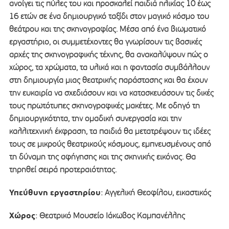
ανοίγει τις πύλες του και προσκαλεί παιδιά ηλικίας 10 έως
16 ετών σε ένα δημιουργικό ταξίδι στον μαγικό κόσμο του
θεάτρου και της σκηνογραφίας. Μέσα από ένα βιωματικό
εργαστήριο, οι συμμετέχοντες θα γνωρίσουν τις βασικές
αρχές της σκηνογραφικής τέχνης, θα ανακαλύψουν πώς ο
χώρος, τα χρώματα, τα υλικά και η φαντασία συμβάλλουν
στη δημιουργία μιας θεατρικής παράστασης και θα έχουν
την ευκαιρία να σχεδιάσουν και να κατασκευάσουν τις δικές
τους πρωτότυπες σκηνογραφικές μακέτες. Με οδηγό τη
δημιουργικότητα, την ομαδική συνεργασία και την
καλλιτεχνική έκφραση, τα παιδιά θα μετατρέψουν τις ιδέες
τους σε μικρούς θεατρικούς κόσμους, εμπνευσμένους από
τη δύναμη της αφήγησης και της σκηνικής εικόνας. Θα
τηρηθεί σειρά προτεραιότητας.
Υπεύθυνη
εργαστηρίου
: Αγγελική Θεοφίλου, εικαστικός
Χώρος
: Θεατρικό Μουσείο Ιάκωβος Καμπανέλλης