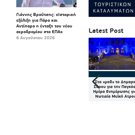
Γιάννης Βρούτσης: «Ιστορική
εξέλιξη για Πάρο και
Αντίπαρο η ένταξη του νέου
Latest Post
αεροδρομίου στο ΕΠΑ»
6 Αυγούστου 2026
ς και
Ηρακλειά: Ένα ταξίδι στο
Στα «μοβ» το Δημαρχ
νών στις
κρυφό διαμάντι των Μικρών
Σύρου για την Παγκό
ίγουσες
Κυκλάδων μέσα από έναν
Ημέρα Ενημέρωσης γι
ξο, Πάρο,
εντυπωσιακό φακό
Νωτιαία Μυϊκή Ατρο
ολέγανδρο