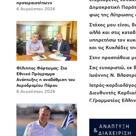
προτεραιοτήτων»
Δημοκρατική Παράτα
6 Αυγούστου 2026
φως της λύτρωσης 
Στόχος μου είναι,
β
αλλά και στις κατ
υπηρετήσω τον κυκ
και τις Κυκλάδες τη
Στην προσπάθεια μο
Σας ευχαριστώ, εκ 
Φίλιππος Φόρτωμας: Στο
Εθνικό Πρόγραμμα
Ιωάννης Ν. Βλασερ
Ανάπτυξης η αναβάθμιση του
Ιατρός-καρδιολόγο
Αεροδρομίου Πάρου
6 Αυγούστου 2026
Διευθυντής Καρδιολ
Γ.Γραμματέας Ελλην