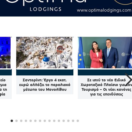
είο
Σαντορίνη: Έργο 4 εκατ.
Σε ισχύ το νέο Ειδικό
σμια
ευρώ αλλάζει το παραλιακό
Χωροταξικό Πλαίσιο για το
α τη
μέτωπο του Μονολίθου
Τουρισμό – Οι νέοι κανόνες
φία
για τις επενδύσεις