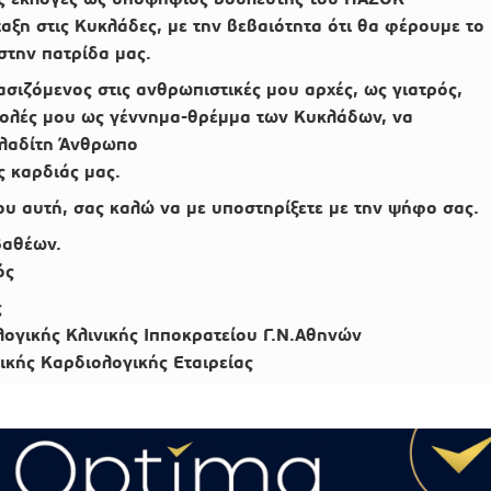
ξη στις Κυκλάδες, με την βεβαιότητα ότι θα φέρουμε το
στην πατρίδα μας.
ασιζόμενος στις ανθρωπιστικές μου αρχές, ως γιατρός,
αβολές μου ως γέννημα-θρέμμα των Κυκλάδων,
να
λαδίτη Άνθρωπο
ς καρδιάς μας.
υ αυτή, σας καλώ να με υποστηρίξετε με την ψήφο σας.
βαθέων.
ός
ς
ογικής Κλινικής Ιπποκρατείου Γ.Ν.Αθηνών
ικής Καρδιολογικής Εταιρείας