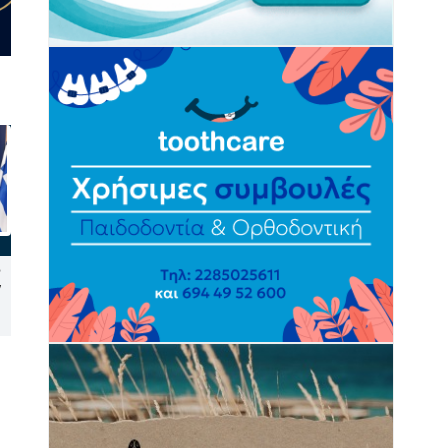
Ξεκινά πιλοτικά το
Συλλήψεις σε Πάρο, Άνδρο,
ν
πρόγραμμα «Tinos Circular
Μύκονο και Σύρο για
Business» σε Κιόνια και Άγιο
παραβάσεις του ΚΟΚ,
Φωκά
κακομεταχείριση ζώων και
ηχορύπανση