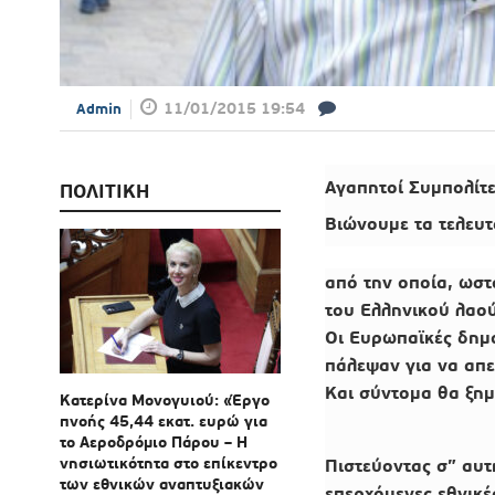
11/01/2015 19:54
Admin
Αγαπητοί Συμπολίτ
ΠΟΛΙΤΙΚΗ
Βιώνουμε τα τελευτ
από την οποία, ωστ
του Ελληνικού λαού
Οι Ευρωπαϊκές δημο
πάλεψαν για να απε
Και σύντομα θα ξημ
Κατερίνα Μονογυιού: «Έργο
πνοής 45,44 εκατ. ευρώ για
το Αεροδρόμιο Πάρου – Η
νησιωτικότητα στο επίκεντρο
Πιστεύοντας σ” αυτ
των εθνικών αναπτυξιακών
επερχόμενες εθνικ