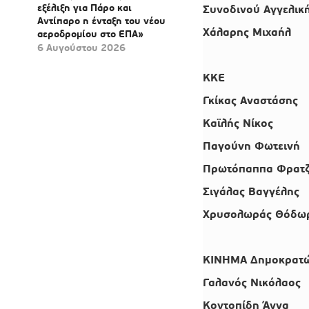
εξέλιξη για Πάρο και
Συνοδινού Αγγελικ
Αντίπαρο η ένταξη του νέου
Χάλαρης Μιχαήλ
αεροδρομίου στο ΕΠΑ»
6 Αυγούστου 2026
ΚΚΕ
Γκίκας Αναστάσης
Καϊλής Νίκος
Παγούνη Φωτεινή
Πρωτόπαππα Φρατ
Σιγάλας Βαγγέλης
Χρυσολωράς Θόδω
ΚΙΝΗΜΑ Δημοκρατώ
Γαλανός Νικόλαος
Κοντοπίδη Άννα