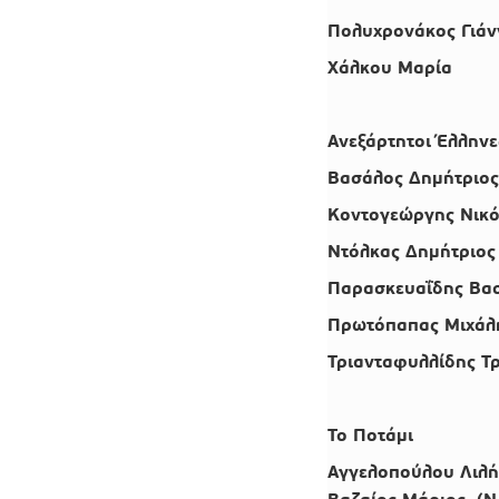
Πολυχρονάκος Γιάν
Χάλκου Μαρία
Ανεξάρτητοι Έλληνε
Βασάλος Δημήτριο
Κοντογεώργης Νικ
Ντόλκας Δημήτριο
Παρασκευαΐδης Βα
Πρωτόπαπας Μιχάλ
Τριανταφυλλίδης Τ
Το Ποτάμι
Αγγελοπούλου Λιλή