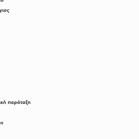
γιος
κή παράταξη
νη