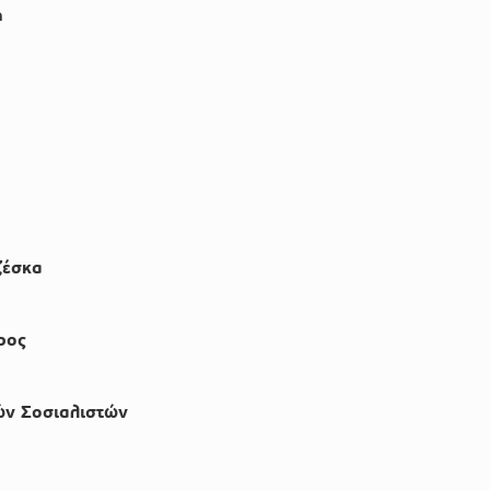
ή
ζέσκα
ρος
ν Σοσιαλιστών