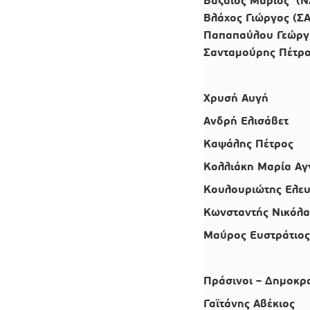
Βαζαίος Μάριος (
Βλάχος Γιώργος (Σ
Παπαπαύλου Γεώργ
Σανταµούρης Πέτρ
Χρυσή Αυγή
Ανδρή Ελισάβετ
Καψάλης Πέτρος
Κολλιάκη Μαρία Αγ
Κουλουριώτης Ελευ
Κωνσταντής Νικόλα
Μαύρος Ευστράτιος
Πράσινοι – Δημοκρα
Γαϊτάνης Αβέκιος