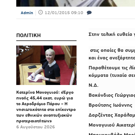
12/01/2015 09:10
Admin
Στην τελική ευθεία
ΠΟΛΙΤΙΚΗ
στις οποίες θα συ
και ένας ανεξάρτητ
Παραθέτουμε τις λ
κόμματα
(τυχαία σε
Ν.Δ.
Κατερίνα Μονογυιού: «Έργο
Βακόνδιος Γεώργιο
πνοής 45,44 εκατ. ευρώ για
το Αεροδρόμιο Πάρου – Η
Βρούτσης Ιωάννης
νησιωτικότητα στο επίκεντρο
Δαρζέντας Χαράλα
των εθνικών αναπτυξιακών
προτεραιοτήτων»
Μονογυιού Αικατερ
6 Αυγούστου 2026
Μπουκουβάλα Μαρ