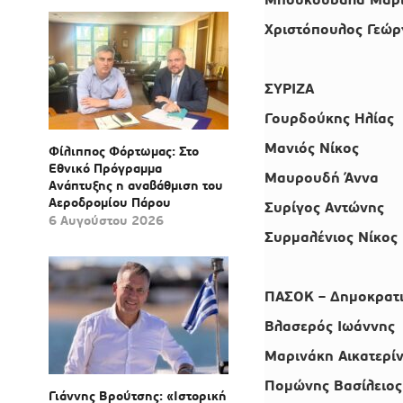
Χριστόπουλος Γεώρ
ΣΥΡΙΖΑ
Γουρδούκης Ηλίας
Μανιός Νίκος
Φίλιππος Φόρτωμας: Στο
Εθνικό Πρόγραμμα
Μαυρουδή Άννα
Ανάπτυξης η αναβάθμιση του
Αεροδρομίου Πάρου
Συρίγος Αντώνης
6 Αυγούστου 2026
Συρμαλένιος Νίκος
ΠΑΣΟΚ – Δημοκρατι
Βλασερός Ιωάννης
Μαρινάκη Αικατερί
Πομώνης Βασίλειος
Γιάννης Βρούτσης: «Ιστορική