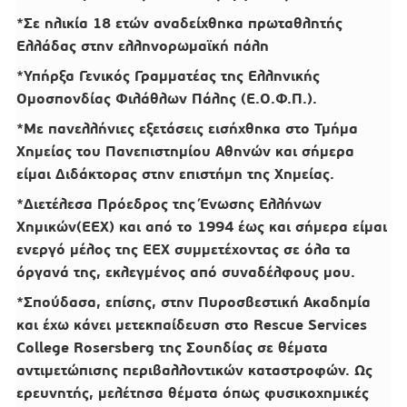
*Σε ηλικία 18 ετών αναδείχθηκα πρωταθλητής
Ελλάδας στην ελληνορωμαϊκή πάλη
*Υπήρξα Γενικός Γραμματέας της Ελληνικής
Ομοσπονδίας Φιλάθλων Πάλης (Ε.Ο.Φ.Π.).
*Με πανελλήνιες εξετάσεις εισήχθηκα στο Τμήμα
Χημείας του Πανεπιστημίου Αθηνών και σήμερα
είμαι Διδάκτορας στην επιστήμη της Χημείας.
*Διετέλεσα Πρόεδρος της Ένωσης Ελλήνων
Χημικών(ΕΕΧ) και από το 1994 έως και σήμερα είμαι
ενεργό μέλος της ΕΕΧ συμμετέχοντας σε όλα τα
όργανά της, εκλεγμένος από συναδέλφους μου.
*Σπούδασα, επίσης, στην Πυροσβεστική Ακαδημία
και έχω κάνει μετεκπαίδευση στο Rescue Services
College Rosersberg της Σουηδίας σε θέματα
αντιμετώπισης περιβαλλοντικών καταστροφών. Ως
ερευνητής, μελέτησα θέματα όπως φυσικοχημικές