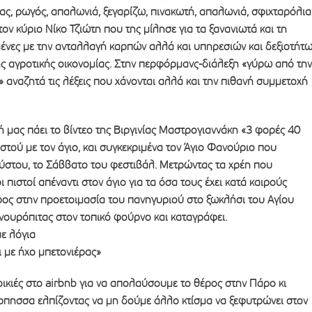
ας, ρωγός, απαλωνιά, ξεγαρίζω, πινακωτή, απαλωνιά, σφιχταρόλι
ον κύριο Νίκο Τζιώτη που της μίλησε για τα ξανανιωτά και τη
σμένες με την ανταλλαγή καρπών αλλά και υπηρεσιών και δεξιοτήτ
ής αγροτικής οικονομίας. Στην περφόρμανς-διάλεξη «γύρω από την
 αναζητά τις λέξεις που χάνονται αλλά και την πιθανή συμμετοχή
 μας πάει το βίντεο της Βιργινίας Μαστρογιαννάκη «3 φορές 40
ιστού με τον άγιο, και συγκεκριμένα τον Άγιο Φανούριο που
ούστου, το Σάββατο του φεστιβάλ. Μετρώντας τα χρέη που
πιστοί απέναντι στον άγιο για τα όσα τους έχει κατά καιρούς
ρος στην προετοιμασία του πανηγυριού στο ξωκλήσι του Αγίου
νουρόπιτας στον τοπικό φούρνο και καταγράφει.
ε λόγια
ι με ήχο μπετονιέρας»
κιές στο airbnb για να απολαύσουμε το θέρος στην Πάρο κι
πησσα ελπίζοντας να μη δούμε άλλο κτίσμα να ξεφυτρώνει στον