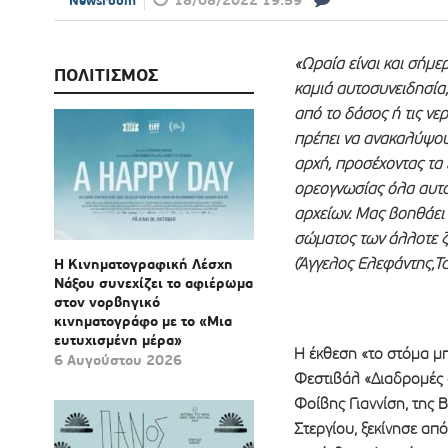
18/08/2022 19:59
Newsroom
«Ωραία είναι και σήμε
ΠΟΛΙΤΙΣΜΟΣ
καμιά αυτοσυνειδησία
από το δάσος ή τις νε
πρέπει να ανακαλύψου
αρχή, προσέχοντας τα 
ορεογνωσίας όλα αυτά
αρχείων. Μας βοηθάει
σώματος των άλλοτε ζ
(Άγγελος Ελεφάντης,Τα 
Η Κινηματογραφική Λέσχη
Νάξου συνεχίζει το αφιέρωμα
στον νορβηγικό
κινηματογράφο με το «Μια
ευτυχισμένη μέρα»
Η έκθεση «το στόμα μ
6 Αυγούστου 2026
Φεστιβάλ «Διαδρομές 
Φοίβης Γιαννίση, της 
Στεργίου, ξεκίνησε από