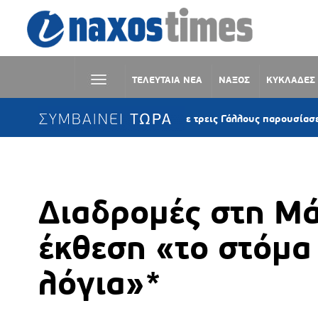
ΤΕΛΕΥΤΑΙΑ ΝΕΑ
ΝΑΞΟΣ
ΚΥΚΛΑΔΕΣ
ΣΥΜΒΑΙΝΕΙ ΤΩΡΑ
Κέα: Ιστιοφόρο με τρεις Γάλλους παρουσίασε μηχανική βλ
Διαδρομές στη Μ
έκθεση «το στόμα
λόγια»*