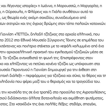
και λέγοντας ιστορίες» η Ιωάννα, η Μαρουσσώ, η Μαργαρίτα, η
, η Ούρσουλα, η Φλόρενς και η Γκάλα συνθέτουν αυτό το
n, ως θεωρία ενός ακόμη σακιδίου, συνοδευόμενο από
ων σιτηρών και της άγριας βρώμης στον τόπο παλαιών κατοικιών.
 Γιαννίση «ΤΕΤΤΙΞ», δηλαδή τζίτζικας στα αρχαία ελληνικά, που
ο 2012 στο Εθνικό Μουσείο Σύγχρονης Τέχνης σε επιμέλεια του
χιτέκτονας και ποιήτρια στέκεται με το κεφάλι καλυμμένο από ένα
την αρχαιοελληνική πρακτική του εγκλεισμού τζιτζικιών μέσα σε
 Το τζιτζίκι αντικαθιστά τη φωνή της. Επιστρέφοντας στον
ο και ελπίζοντας να πετύχει κανένα τζιτζίκι ως υπόκρουση στα
υσείο Περαντινού η Γιαννίση δημιουργεί για την έκθεση στη
τική διάλεξη – περφόρμανς για τζιτζικια και σύκα, το θέρος και τ
φιληδονία που φέρει μαζί του ο θερισμός και τα τραγούδια του.
 την κονσόλα της σε ένα τραπέζι στο προαύλιο της Αγροτολέσχης,
ησιού διδάσκονταν άλλοτε βοτανολογία και εκμάθηση φυτέματος,
ος. Στο «σακίδιό» της έχει πολλές λέξεις: στιβάρι, σπαγάκι,