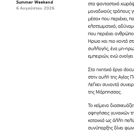
Summer Weekend
στα φανταστικά χωράφι
6 Αυγούστου 2026
μοναδικούς τρόπους γυ
μέσα» που περιέχει, π
ελαττωματικό, αδύναμο
που περιέχει ανθρώπου
Ήρωα και πιο κοντά στ
συλλογής, ένα μη-ηρω
εμπειριών, ενώ ανοίγε
Στο ηχητικό έργο docu
στην αυλή της Αγίας 
ΛεΓκεν συναντά συνειρ
της Μάρπησσας.
Το κείμενο διασκευάζε
αφηγήσεις γυναικών τ
κατοικιά ως άλλη πελώ
συνύπαρξης δίνει φωνή