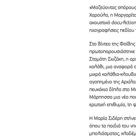
«Μαζεύοντας σπόρους 
Χαρούλα, η Μαργαρίτα
ακουστικό docu-fictio
ηχογραφήσεις πεδίου τ
Στο βίντεο της Φοίβης
πρωτοπαρουσιάστηκε τ
Σταμάτη Σχιζάκη, η αρ
καλάθι, μια αναφορά σ
μικρά καλάθια-κλουβιά.
αγαπημένο της Αρχίλοχ
πευκάκια δίπλα στο Μο
Μάρπησσα μια νέα ποιη
ερωτική επιθυμία, τη 
Η Μαρία Σιδέρη στήνει
όπου τα παιδιά του ν
μπολιάσματος, κλαδέματ