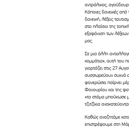
αντράλικας, αγούδουρ
Κάποιες δανεικές από τ
δανεική, λέξεις ταυτι
στο πλαίσιο της τοπικ
εξαφάνιση των λέξεων»
μας.
Σε μια άλλη ανταλλαγή
κομμάτια», αυτή του π
γιορτάζει στις 27 Αυγ
συσσωρεύουν συχνά οι 
φανερώσει παίρνει μέ
Φανουρίου και της φα
«το στόμα μπούκωσε μ
τζιτζίκια ανακατεύοντα
Καθώς αναζητάμε κατοι
επιστρέφουμε στη Μάρ