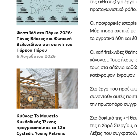
της έκθεσης) για έργα
πρωταγωνιστικό ρόλο.
Οι προφορικές ιστορίε
Μάρπησσα σχετικά με τι
Φεστιβάλ στο Πάρκο 2026:
τα αγροτικά ήθη και έ
Πάνος Βλάχος και Φωτεινή
Βελεσιώτου στη σκηνή του
Πάρκου Πάρου
Οι καλλιτέχνιδες θέλη
6 Αυγούστου 2026
χάνονται. Τους ήχους,
τους στα αλώνια καθώ
κατέγραψαν, έγραψαν. 
Στα έργα που προέκυψα
συναντούν αυτές ποιη
την πρωτοπόρο συγγρα
Κύθνος: Το Μουσείο
Στο δοκίμιό της «Η θε
Κυκλαδικής Τέχνης
της η Χαρά Στεργίου, η
πραγματοποίησε το 12ο
Λέξεις που συγκρατούν
Cycladic Young Patrons