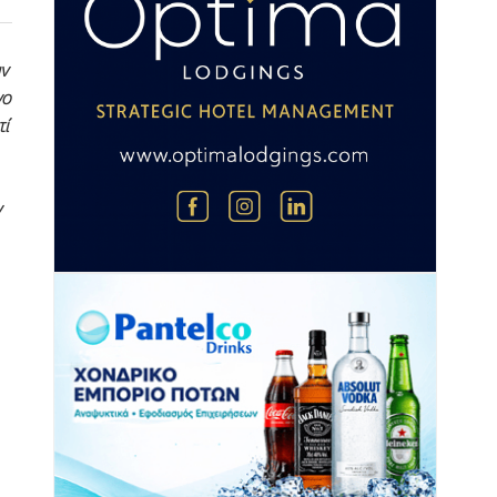
ν
νο
τί
ν