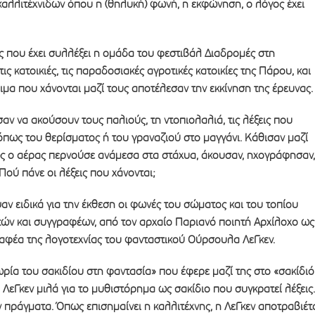
 καλλιτέχνιδων όπου η (θηλυκή) φωνή, η εκφώνηση, ο λόγος έχει
ς που έχει συλλέξει η ομάδα του φεστιβάλ Διαδρομές στη
ς κατοικιές, τις παραδοσιακές αγροτικές κατοικίες της Πάρου, και
θιμα που χάνονται μαζί τους αποτέλεσαν την εκκίνηση της έρευνας.
σαν να ακούσουν τους παλιούς, τη ντοπιολαλιά, τις λέξεις που
 όπως του θερίσματος ή του γραναζιού στο μαγγάνι. Κάθισαν μαζί
ς ο αέρας περνούσε ανάμεσα στα στάχυα, άκουσαν, ηχογράφησαν,
Πού πάνε οι λέξεις που χάνονται;
ν ειδικά για την έκθεση οι φωνές του σώματος και του τοπίου
τών και συγγραφέων, από τον αρχαίο Παριανό ποιητή Αρχίλοχο ως
φέα της λογοτεχνίας του φανταστικού Ούρσουλα ΛεΓκεν.
ωρία του σακιδίου στη φαντασία» που έφερε μαζί της στο «σακίδιό
 ΛεΓκεν μιλά για το μυθιστόρημα ως σακίδιο που συγκρατεί λέξεις.
 πράγματα. Όπως επισημαίνει η καλλιτέχνης, η ΛεΓκεν αποτραβιέτ