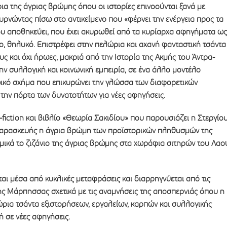
α της άγριας βρώμης όπου οι ιστορίες επινοούνται ξανά με
ρνώντας πίσω στο αντικείμενο που «φέρνει την ενέργεια προς τα
ου αποθηκεύει, που έχει ακυρωθεί από τα κυρίαρχα αφηγήματα ως
, θηλυκό. Επιστρέφει στην πελώρια και αχανή φανταστική τσάντα
ς και όχι ήρωες, μακριά από την Ιστορία της Ακμής του Άντρα-
ην συλλογική και κοινωνική εμπειρία, σε ένα άλλο μοντέλο
ικό σχήμα που επικυρώνει την γλώσσα των διαφορετικών
ι την πόρτα των δυνατοτήτων για νέες αφηγήσεις.
-fiction και βιβλίο «Θεωρία Σακιδίου» που παρουσιάζει η Στεργίο
Παρασκευής η άγρια βρώμη των προϊστορικών πληθυσμών της
μικά το ζιζάνιο της άγριας βρώμης στα χωράφια σιτηρών του Λαο
ται μέσα από κυκλικές μεταφράσεις και διαρρηγνύεται από τις
ης Μάρπησσας σχετικά με τις αναμνήσεις της αποσπερνιάς όπου η
ρια τσάντα εξιστορήσεων, εργαλείων, καρπών και συλλογικής
 σε νέες αφηγήσεις.