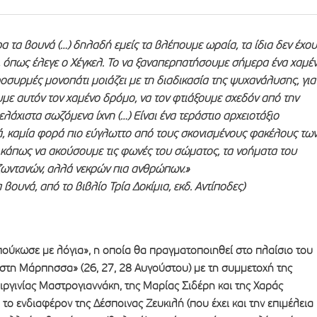
ρα τα βουνά (…) δηλαδή εμείς τα βλέπουμε ωραία, τα ίδια δεν έχου
, όπως έλεγε ο Χέγκελ. Το να ξαναπερπατήσουμε σήμερα ένα χαμέ
ροσυρμές μονοπάτι μοιάζει με τη διαδικασία της ψυχανάλυσης, για
με αυτόν τον χαμένο δρόμο, να τον φτιάξουμε σχεδόν από την
ελάχιστα σωζόμενα ίχνη (…) Είναι ένα τεράστιο αρχειοτάξιο
, καμία φορά πιο εύγλωττο από τους σκονισμένους φακέλους τω
 κάπως να ακούσουμε τις φωνές του σώματος, τα νοήματα του
ωντανών, αλλά νεκρών πια ανθρώπων.»
βουνά, από το βιβλίο Τρία Δοκίμια, εκδ. Αντίποδες)
πούκωσε με λόγια», η οποία θα πραγματοποιηθεί στο πλαίσιο του
στη Μάρπησσα» (26, 27, 28 Αυγούστου) με τη συμμετοχή της
Βιργινίας Μαστρογιαννάκη, της Μαρίας Σιδέρη και της Χαράς
 το ενδιαφέρον της Δέσποινας Ζευκιλή (που έχει και την επιμέλεια