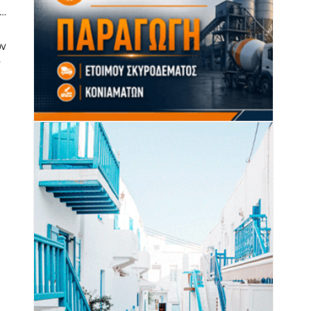
α…
ων