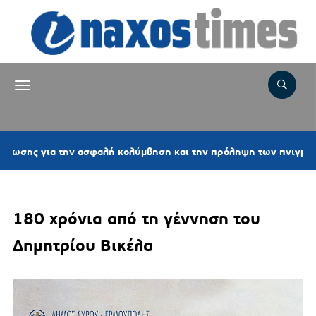
2
ια την ασφαλή κολύμβηση και την πρόληψη των πνιγμών
180 χρόνια από τη γέννηση του
Δημητρίου Βικέλα