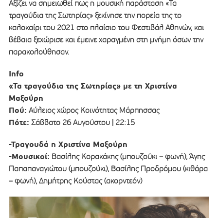
Αξίζει να σημειωθεί πως η μουσική παράσταση «Τα
τραγούδια της Σωτηρίας» ξεκίνησε την πορεία της το
καλοκαίρι του 2021 στο πλαίσιο του Φεστιβάλ Αθηνών, και
βέβαια ξεχώρισε και έμεινε χαραγμένη στη μνήμη όσων την
παρακολούθησαν.
Info
«Τα τραγούδια της Σωτηρίας» με τη Χριστίνα
Μαξούρη
Πού:
Αύλειος χώρος Κοινότητας Μάρπησσας
Πότε:
Σάββατο 26 Αυγούστου | 22:15
-Τραγουδά η Χριστίνα Μαξούρη
-Μουσικοί:
Βασίλης Κορακάκης (μπουζούκι – φωνή), Άγης
Παπαπαναγιώτου (μπουζούκι), Βασίλης Προδρόμου (κιθάρα
– φωνή), Δημήτρης Κούστας (ακορντεόν)