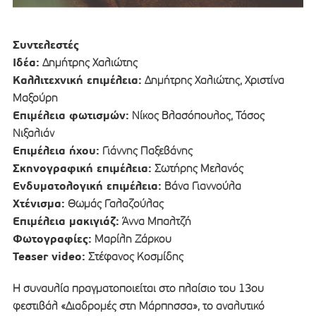
Συντελεστές
Ιδέα:
Δημήτρης Χαλιώτης
Καλλιτεχνική επιμέλεια:
Δημήτρης Χαλιώτης, Χριστίνα
Μαξούρη
Επιμέλεια φωτισμών:
Νίκος Βλασόπουλος, Τάσος
Νιξαλιάν
Επιμέλεια ήχου:
Γιάννης Παξεβάνης
Σκηνογραφική επιμέλεια:
Σωτήρης Μελανός
Ενδυματολογική επιμέλεια:
Βάνα Γιαννούλα
Χτένισμα:
Θωμάς Γαλαζούλας
Επιμέλεια μακιγιάζ:
Άννα Μπαλτζή
Φωτογραφίες:
Μαρίλη Ζάρκου
Teaser video:
Στέφανος Κοσμίδης
Η συναυλία πραγματοποιείται στο πλαίσιο του 13ου
φεστιβάλ «Διαδρομές στη Μάρπησσα», το αναλυτικό