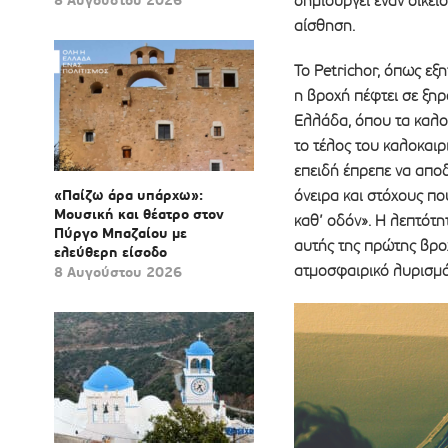
δημιουργεί έναν οικεί
αίσθηση.
Το Petrichor, όπως εξ
η βροχή πέφτει σε ξη
Ελλάδα, όπου τα καλο
το τέλος του καλοκαιρ
επειδή έπρεπε να αποδε
«Παίζω άρα υπάρχω»:
όνειρα και στόχους πο
Μουσική και θέατρο στον
καθ’ οδόν». Η λεπτότ
Πύργο Μπαζαίου με
αυτής της πρώτης βροχ
ελεύθερη είσοδο
ατμοσφαιρικό λυρισμό 
8 Αυγούστου 2026