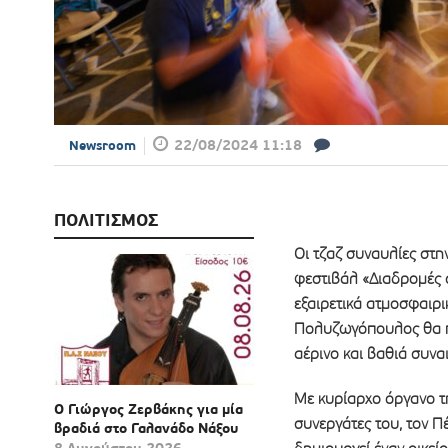
22/08/2024 11:18
Newsroom
ΠΟΛΙΤΙΣΜΟΣ
Οι τζαζ συναυλίες στη
φεστιβάλ «Διαδρομές 
εξαιρετικά ατμοσφαιρι
Πολυζωγόπουλος θα πα
αέρινο και βαθιά συνα
Με κυρίαρχο όργανο τη
Ο Γιώργος Ζερβάκης για μία
συνεργάτες του, τον Πέ
βραδιά στο Γαλανάδο Νάξου
8 Αυγούστου 2026