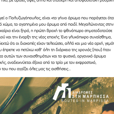
ο ήχο, με αραιές υφές αλλά και σταθερή και αποφασιστική ρυθμική
ηγεί ο Πολυζωγόπουλος, είναι «το γήινο άρωμα που παράγεται ότα
ρό χώμα, το αγαπημένο μου άρωμα από παιδί. Μεγαλώνοντας στην
καίρια είναι ξηρά, η πρώτη βροχή το φθινόπωρο σηματοδοτούσε
ιού και την έναρξη της νέας εποχής. Ένα γλυκόπικρο συναίσθημα,
χτώ ότι οι διακοπές είχαν τελειώσει, αλλά και μια νέα αρχή, γεμά
υ έπρεπε να πετύχω καθ’ όλη τη διάρκεια της χρονιάς [που] ήταν
ητα αυτών των συναισθημάτων και το φυσικό, οργανικό άρωμα
ής, αναδεικνύεται έξοχα από το τρίο με τον εκφραστικό,
του που αγγίζει όλες μας τις αισθήσεις…