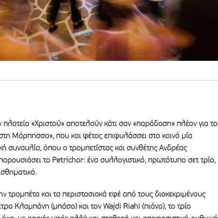
ν πλατεία «Χριστού» αποτελούν κάτι σαν «παράδοση» πλέον για το
στη Μάρπησσα», που και φέτος επιφυλάσσει στο κοινό μία
κή συναυλία, όπου ο τρομπετίστας και συνθέτης Ανδρέας
ρουσιάσει το Petrichor: ένα συλλογιστικό, πρωτότυπο σετ τρίο,
ισθηματικό.
ν τρομπέτα και τα περιστασιακά εφέ από τους διακεκριμένους
τρο Κλαμπάνη (μπάσο) και τον Wajdi Riahi (πιάνο), το τρίο