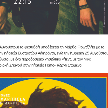
 Αυγούστου) το φεστιβάλ υποδέχεται τη Μάρθα Φριντζήλα με το
την πλατεία Ευστρατίου Αλιπράντη, ενώ την Κυριακή 25 Αυγούστο
εται με ένα παραδοσιακό νησιώτικο γλέντι με τον Νίκο
υριακή Σπανού στην πλατεία Παπα-Γιώργη Στάμενα.