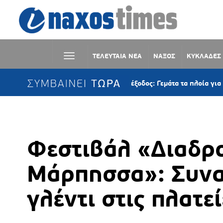
ΤΕΛΕΥΤΑΙΑ ΝΕΑ
ΝΑΞΟΣ
ΚΥΚΛΑΔΕΣ
ΣΥΜΒΑΙΝΕΙ ΤΩΡΑ
Αυγουστιάτικη έξοδος: Γεμάτα τα πλοία για τις Κυκλάδες –
Φεστιβάλ «Διαδρ
Μάρπησσα»: Συναυ
γλέντι στις πλατε