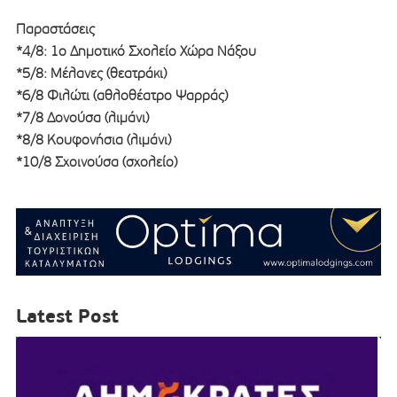
Παραστάσεις
*4/8: 1ο Δημοτικό Σχολείο Χώρα Νάξου
*5/8: Μέλανες (θεατράκι)
*6/8 Φιλώτι (αθλοθέατρο Ψαρράς)
*7/8 Δονούσα (λιμάνι)
*8/8 Κουφονήσια (λιμάνι)
*10/8 Σχοινούσα (σχολείο)
Latest Post