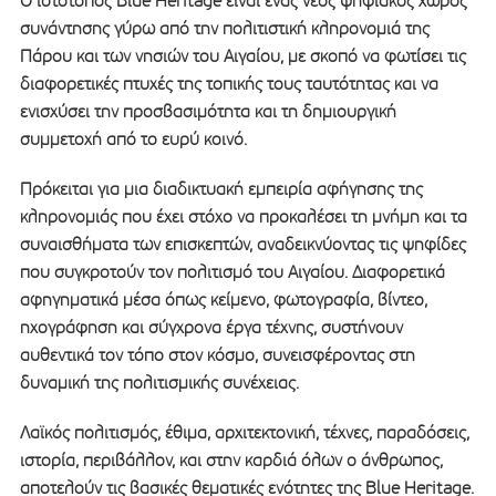
Ο ιστότοπος Blue Heritage είναι ένας νέος ψηφιακός χώρος
συνάντησης γύρω από την πολιτιστική κληρονομιά της
Πάρου και των νησιών του Αιγαίου, με σκοπό να φωτίσει τις
διαφορετικές πτυχές της τοπικής τους ταυτότητας και να
ενισχύσει την προσβασιμότητα και τη δημιουργική
συμμετοχή από το ευρύ κοινό.
Πρόκειται για μια διαδικτυακή εμπειρία αφήγησης της
κληρονομιάς που έχει στόχο να προκαλέσει τη μνήμη και τα
συναισθήματα των επισκεπτών, αναδεικνύοντας τις ψηφίδες
που συγκροτούν τον πολιτισμό του Αιγαίου. Διαφορετικά
αφηγηματικά μέσα όπως κείμενο, φωτογραφία, βίντεο,
ηχογράφηση και σύγχρονα έργα τέχνης, συστήνουν
αυθεντικά τον τόπο στον κόσμο, συνεισφέροντας στη
δυναμική της πολιτισμικής συνέχειας.
Λαϊκός πολιτισμός, έθιμα, αρχιτεκτονική, τέχνες, παραδόσεις,
ιστορία, περιβάλλον, και στην καρδιά όλων ο άνθρωπος,
αποτελούν τις βασικές θεματικές ενότητες της Blue Heritage.