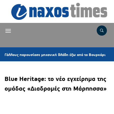
9 ώρε
ους παρουσίασε μηχανική βλάβη έξω από το Βουρκάρι
Blue Heritage: το νέο εγχείρημα της
ομάδας «Διαδρομές στη Μάρπησσα»