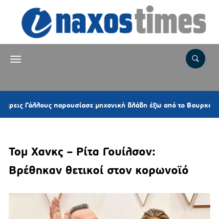
1
Γάλλους παρουσίασε μηχανική βλάβη έξω από το Βουρκάρι
Τομ Χανκς – Ρίτα Γουίλσον:
Βρέθηκαν θετικοί στον κορωνοϊό