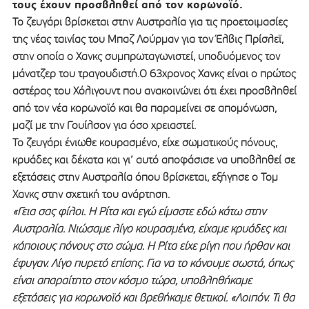
τους έχουν προσβληθεί από τον κορωνοϊό.
Το ζευγάρι βρίσκεται στην Αυστραλία για τις προετοιμασίες
της νέας ταινίας του Μπαζ Λούρμαν για τον Έλβις Πρίσλεϊ,
στην οποία ο Χανκς συμπρωταγωνιστεί, υποδυόμενος τον
μάνατζερ του τραγουδιστή.Ο 63χρονος Χανκς είναι ο πρώτος
αστέρας του Χόλιγουντ που ανακοινώνει ότι έχει προσβληθεί
από τον νέα κορωνοϊό και θα παραμείνει σε απομόνωση,
μαζί με την Γουίλσον για όσο χρειαστεί.
Το ζευγάρι ένιωθε κουρασμένο, είχε σωματικούς πόνους,
κρυάδες και δέκατα και γι’ αυτό αποφάσισε να υποβληθεί σε
εξετάσεις στην Αυστραλία όπου βρίσκεται, εξήγησε ο Τομ
Χανκς στην σχετική του ανάρτηση.
«Γεια σας φίλοι. Η Ρίτα και εγώ είμαστε εδώ κάτω στην
Αυστραλία. Νιώσαμε λίγο κουρασμένα, είχαμε κρυάδες και
κάποιους πόνους στο σώμα. Η Ρίτα είχε ρίγη που ήρθαν και
έφυγαν. Λίγο πυρετό επίσης. Για να το κάνουμε σωστά, όπως
είναι απαραίτητο στον κόσμο τώρα, υποβληθήκαμε
εξετάσεις για κορωνοϊό και βρεθήκαμε θετικοί. «Λοιπόν. Τι θα