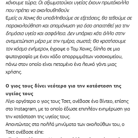
κάνουμε τώρα; Οι αξιωματούχοι υγείας έχουν πρωτόκολλα
που πρέπει να ακολουθηθούν.
Ε
μείς οι Χανκς θα υποβληθούμε σε εξετάσεις, θα τεθούμε σε
παρακολούθηση και απομόνωση για όσο απαιτηθεί για την
δημόσια υγεία και ασφάλεια. Δεν υπάρχει κάτι άλλο στην
αντιμετώπιση μέρα με την ημέρα, σωστά; Θα κρατήσουμε
τον κόσμο ενήμερο»
, έγραψε ο Τομ Χανκς, δίπλα σε μια
φωτογραφία με έναν κάδο απορριμμάτων νοσοκομείου,
πάνω στον οποίο είναι πεταμένο ένα λευκό γάντι μιας
χρήσης.
Ο γιος τους δίνει νεότερα για την κατάσταση της
υγείας τους
Λίγο αργότερα ο γιος τους Τσετ, ανέβασε ένα βίντεο, επίσης
στο Instagram, με το οποίο έδωσε επιπλέον ενημέρωση για
την κατάσταση της υγείας τους.
Απαντώντας στα πολλά μηνύματα των ακολούθων του, ο
Τσετ ανέβασε είπε: