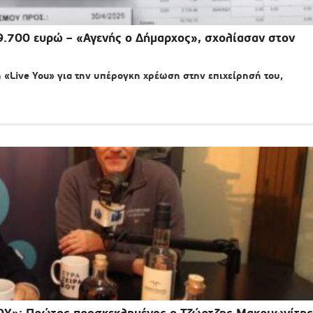
9.700 ευρώ – «Αγενής ο Δήμαρχος», σχολίασαν στον
 «Live You» για την υπέρογκη χρέωση στην επιχείρησή του,
ΣΟΥ»: Πρώτος προσκεκλημένος ο Τζώρτζης Μακρυωνίτης