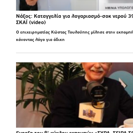
Νάξος: Καταγγελία για λογαριασμό-σοκ νερού 3
ΣΚΑΪ (video)
Ο επιχειρηματίας Κώστας Τουλούπης μίλησε στην εκπομπή
κάνοντας λόγο για άδικη
Έναρξη του β’ κύκλου εκπομπών «ΣΥΡΑ, ΣΕΙΡΑ 