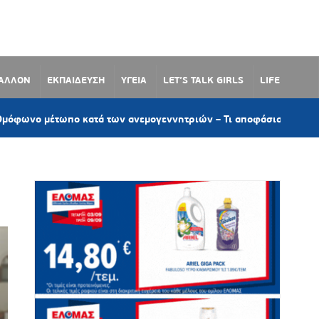
ΒΑΛΛΟΝ
ΕΚΠΑΙΔΕΥΣΗ
ΥΓΕΙΑ
LET’S TALK GIRLS
LIFE
τωπο κατά των ανεμογεννητριών – Τι αποφάσισε το Δημοτικό Συμβ