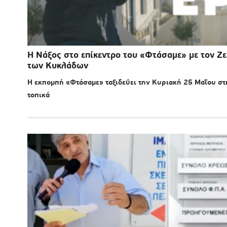
Η Νάξος στο επίκεντρο του «Φτάσαμε» με τον Ζ
των Κυκλάδων
Η εκπομπή «Φτάσαμε» ταξιδεύει την Κυριακή 25 Μαΐου στη 
τοπικά