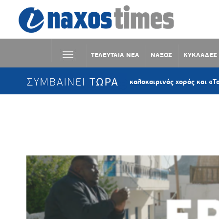
ΤΕΛΕΥΤΑΙΑ ΝΕΑ
ΝΑΞΟΣ
ΚΥΚΛΑΔΕΣ
ΣΥΜΒΑΙΝΕΙ ΤΩΡΑ
Κωμιακή Νάξου: Ο καλοκαιρινός χορός και «Το ψωμί της 
Ετικέτα:
ΕΚΠΟΜΠΗ