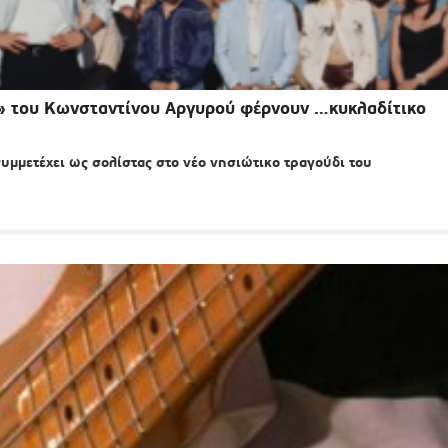
ς» του Κωνσταντίνου Αργυρού φέρνουν …κυκλαδίτικο
υμμετέχει ως σολίστας στο νέο νησιώτικο τραγούδι του