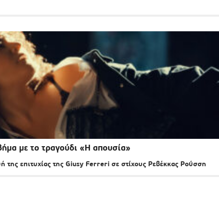
βήμα με το τραγούδι «Η απουσία»
υή της επιτυχίας της Giusy Ferreri σε στίχους Ρεβέκκας Ρούσση