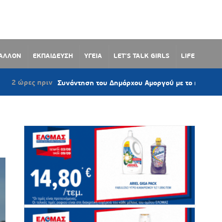
ΒΑΛΛΟΝ
ΕΚΠΑΙΔΕΥΣΗ
ΥΓΕΙΑ
LET’S TALK GIRLS
LIFE
πριν
Συνάντηση του Δημάρχου Αμοργού με το προεδρείο του Συν