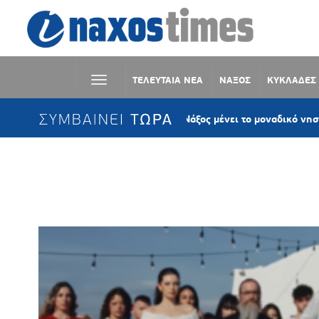
ΤΕΛΕΥΤΑΙΑ ΝΕΑ
ΝΑΞΟΣ
ΚΥΚΛΑΔΕΣ
ΣΥΜΒΑΙΝΕΙ ΤΩΡΑ
ΠΑΣΟΚ Νάξου: «Η Νάξος μένει το μοναδικό νησί των Κυκλ
Ετικέτα:
ΕΛΛΗΝΙΚΗ ΜΟΥΣΙΚΗ