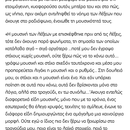
ετοιμόγεννη, κυοφορούσα αυτόν, μητέρα του και στο πώς,
ως νήπιο, πριν ακόμη αντιληφθεί το νόημα των λέξεων που
άκουγε στο ραδιόφωνο, ένοιωθε τη μουσικότητά τους.
«Η μουσική των λέξεων με επισκέφθηκε πριν από τις λέξεις,
τότε δεν άκουγα παρά φωνήματα, τη σημασία των οποίων
κατάλαβα σιγά – σιγά αργότερα …ποτέ μου δεν έγραψα
στίχους χωρίς μουσική, ούτε ξέρω πώς να το κάνω αυτό….
γράφω μουσική και στίχο σχεδόν ταυτόχρονα και μέσα μου
προπορεύεται λιγάκι η μουσική και ο ρυθμός… Στη δουλειά
μου, οι στίχοι και η μουσική είναι ένα. Και εάν υπάρχει
ποίηση σε αυτά που κάνω, αυτά δεν βρίσκονται μόνο στα
λόγια, αλλά στο τραγούδι, εν τω συνόλω….’Ακουγα εντελώς
διαφορετικά είδη μουσικής, μόνο που με τα χρόνια, ένας
εσωτερικός θα έλεγα κρυφός, τεχνίτης τα σμίλευε, ένωνε τα
διάφορα είδη δημιουργώντας ένα αμάγαλμα μια καινούργια
μορφή. Ούτε εγώ ο ίδιος πια δεν ξέρω να ξεχωρίσω στα
τραγούδια μου, ποιο είναι το λαϊκό στοιχείο, ποιό το