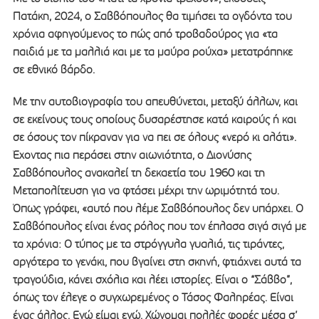
Πατάκη, 2024, ο Σαββόπουλος θα τιμήσει τα ογδόντα του
χρόνια αφηγούμενος το πώς από τροβαδούρος για «τα
παιδιά με τα μαλλιά και με τα μαύρα ρούχα» μετατράπηκε
σε εθνικό βάρδο.
Με την αυτοβιογραφία του απευθύνεται, μεταξύ άλλων, και
σε εκείνους τους οποίους δυσαρέστησε κατά καιρούς ή και
σε όσους τον πίκραναν για να πει σε όλους «νερό κι αλάτι».
Έχοντας πια περάσει στην αιωνιότητα, ο Διονύσης
Σαββόπουλος ανακαλεί τη δεκαετία του 1960 και τη
Μεταπολίτευση για να φτάσει μέχρι την ωριμότητά του.
Όπως γράφει, «αυτό που λέμε Σαββόπουλος δεν υπάρχει. Ο
Σαββόπουλος είναι ένας ρόλος που τον έπλασα σιγά σιγά με
τα χρόνια: Ο τύπος με τα στρόγγυλα γυαλιά, τις τιράντες,
αργότερα το γενάκι, που βγαίνει στη σκηνή, φτιάχνει αυτά τα
τραγούδια, κάνει σχόλια και λέει ιστορίες. Είναι ο “Σάββο”,
όπως τον έλεγε ο συγχω­ρεμένος ο Τάσος Φαληρέας. Είναι
ένας άλλος. Εγώ είμαι εγώ. Χώνομαι πολλές φορές μέσα σ’