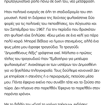
πρωταγωνιστικό ρόλο πάνω σε δική του, νέα μετάφραση.
Ηταν πολιτικά ενεργός σε όλη τη σταδιοδρομία του στη
μουσική. Κατά τη διάρκεια της Χούντας φυλακίστηκε δύο
φορές για τις πολιτικές του πεποιθήσεις, τον Αύγουστο και
τον Σεπτέμβριο του 1967. Για την περίοδο που βρισκόταν
στη φυλακή είχε δηλώσει: «Έχω μείνει σε ένα κελί για πάρα
πολύ καιρό. Μπορεί βέβαια να ήμουν στενεμένος, αλλά ένα
φως μέσα μου έγραφε τραγούδια. Το τραγούδι
“Δημοσθένους λέξις” γράφτηκε εκεί. Μάλιστα ο πρώτος
τίτλος του τραγουδιού ήταν “Εμβατήριο για μετέωρο
φυλακισμένο”. Ανακάτεψα εκ των υστέρων τον Δημοσθένη
για να ξεγελάσω τηλογοκρισία. Τους δούλεψα κανονικά! Δεν
με επηρέασε η στενότης ή ο περιορισμός, πετούσα μέσα
μου. Πάντα έφερνα εκείνο που συνέβη τότε και το ζούσα στο
τώρα. Δεν πήγαινα στο παρελθόν. Έφερνα το παρελθόν στον
παρόντα χρόνο».
Με το βιβλίο του «Γιατί τα χρόνια τρέχουν», εκδόσεις