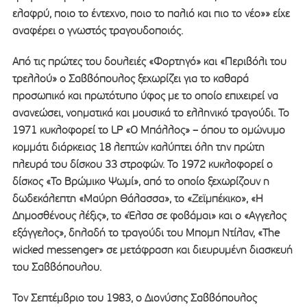
ελαφρύ, ποιο το έντεχνο, ποιο το παλιό και πιο το νέο»» είχε
αναφέρει ο γνωστός τραγουδοποιός.
Από τις πρώτες του δουλειές «Φορτηγό» και «Περιβόλι του
τρελλού» ο Σαββόπουλος ξεχωρίζει για το καθαρά
προσωπικό και πρωτότυπο ύφος με το οποίο επιχειρεί να
ανανεώσει, νοηματικά και μουσικά το ελληνικό τραγούδι. Το
1971 κυκλοφορεί το LP «Ο Μπάλλος» – όπου το ομώνυμο
κομμάτι διάρκειας 18 λεπτών καλύπτει όλη την πρώτη
πλευρά του δίσκου 33 στροφών. Το 1972 κυκλοφορεί ο
δίσκος «Το Βρώμικο Ψωμί», από το οποίο ξεχωρίζουν η
δωδεκάλεπτη «Μαύρη Θάλασσα», το «Ζεϊμπέκικο», «Η
Δημοσθένους λέξις», το «Έλσα σε φοβάμαι» και ο «Αγγελος
εξάγγελος», δηλαδή το τραγούδι του Μπομπ Ντίλαν, «The
wicked messenger» σε μετάφραση και διευρυμένη διασκευή
του Σαββόπουλου.
Τον Σεπτέμβριο του 1983, ο Διονύσης Σαββόπουλος