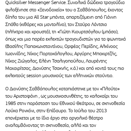
Quicksilver Messenger Service. Συνολικά δώδεκα τραγούδια
φιλοξένησε στο «Ξενοδοχείο» του ο Σαββόπουλος, έχοντας
δίπλα του μια All Star μπάντα, απαρτιζόμενη από Γιάννη
Σπάθα (κιθάρες και μαντολίνο), τον Σταύρο Λάντσια
(πλήκτρα και κρουστά), τη «Γιώτη Κιουρτσόγλου (μπάσο),
όπως και μια παρέα εκλεκτών τραγουδιστών για τα φωνητικά
(Βασίλης Παπακωνσταντίνου, Ορφέας Περίδης, Αλκίνοος
Ιωαννίδης, Νίκος Πορτοκάλογλου, Αργύρης Μπακιρτζής,
Νίκος Ζιώγαλας, Ελένη Τσαλιγοπούλου, Λαυρέντης
Μαχαιρίτσας, Διονύσης Τσακνής, κ.ά.) και από κοντά τους πιο
εκλεκτούς session μουσικούς των ελληνικών στούντιο.
Ο Διονύσης Σαββόπουλος καταπιάστηκε με τον «Πλούτο»
του Αριστοφάνη , ως μουσικοσυνθέτης, το καλοκαίρι του
1985 στην παράσταση του Εθνικού Θεάτρου, σε σκηνοθεσία
Λούκα Ρονκόνι, στην Επίδαυρο. Το Ιούλιο του 2013
επανέρχεται με το ίδιο έργο στο αργολικό θέατρο
αναλαμβάνοντας τη σκηνοθεσία, αλλά και τον