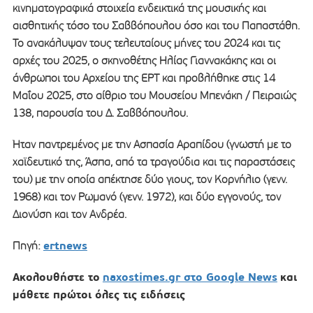
κινηματογραφικά στοιχεία ενδεικτικά της μουσικής και
αισθητικής τόσο του Σαββόπουλου όσο και του Παπαστάθη.
Το ανακάλυψαν τους τελευταίους μήνες του 2024 και τις
αρχές του 2025, ο σκηνοθέτης Ηλίας Γιαννακάκης και οι
άνθρωποι του Αρχείου της ΕΡΤ και προβλήθηκε στις 14
Μαΐου 2025, στο αίθριο του Μουσείου Μπενάκη / Πειραιώς
138, παρουσία του Δ. Σαββόπουλου.
Ήταν παντρεμένος με την Ασπασία Αραπίδoυ (γνωστή με το
χαϊδευτικό της, Άσπα, από τα τραγούδια και τις παραστάσεις
του) με την οποία απέκτησε δύο γιους, τoν Κoρνήλιo (γενν.
1968) και τoν Ρωμανό (γενν. 1972), και δύο εγγονούς, τον
Διονύση και τον Ανδρέα.
ertnews
Πηγή:
Ακολουθήστε το
naxostimes.gr στο Google News
και
μάθετε πρώτοι όλες τις ειδήσεις