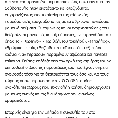
στα νεότερα χρόνια ένα παμπάλαιο είδος που πριν από τον
Σαββόπουλο ήταν ακατάτακτο και αταξινόμητο,
συγχρονίζοντας έτσι το αίσθημα της ελληνικής
παραδοσιακής τραγουδοποιίας με τα σύγχρονα παγκόσμια
μουσικά ρεύματα. Οι ερμηνείες και οι ενορχηστρώσεις του
θεωρούνται μοναδικές και αξεπέραστες, ενώ τραγούδια του
όπως τα «Φορτηγό», «Περιβόλι του τρελλού», «Μπάλλος»,
«Βρώμικο ψωμί», «Ρεζέρβα» και «Τραπεζάκια έξω» όσα
χρόνια κι αν περάσουν, παραμένουν άφθαρτα και πάντοτε
επίκαιρα. Επίσης, επέλεξε από την αρχή της καριέρας του να
σκηνοθετεί ο ίδιος τις παραστάσεις του που έγιναν σημεία
αναφοράς τόσο για τη θεατρικότητά τους όσο και για τους
χώρους όπου παρουσιάστηκαν. Ο Σαββόπουλος
ανακάλυπτε χώρους που είχαν άλλη χρήση, δημιουργούσε
μουσικές σκηνές και τις διαμόρφωνε όπως εκείνος
οραματιζόταν.
Ιστορικές είναι για την Ελλάδα η συναυλία του στο