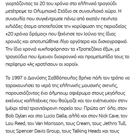
γιορτάζοντας τα 20 του χρόνια στο ελληνικό τραγούδι
μετέτρεψε το Ολυμπιακό Στάδιο σε συναυλιακό χώρο. Η
συναυλία που συγκέντρωσε πάνω από εκατόν πενήντα
χιλιάδες άτομα αποτελούσε την κορύφωση της περιοδείας
«20 χρόνια δρόμος» που ξεκίνησε τον Ιούνιο της ίδιας
χρονιάς και αποτυπώθηκε λίγο αργότερα και δισκογραφικά.
Την ίδια χρονιά κυκλοφόρησαν τα «Τραπεζάκια έξω», με
τραγούδια που έμειναν διαχρονικά και προμετωπίδα τους το
περίφημο «Ας κρατήσουν οι χοροί».
Το 1997 ο Διονύσης Σαββόπουλος βρήκε πάλι τον τρόπο να
ταρακουνήσει τα νερά της ελληνικής μουσικής σκηνής,
παρουσιάζοντας ένα άλμπουμ αφιέρωμα στους μεγάλους
εκείνους καλλιτέχνες που θαύμαζε και τον ενέπνευσαν στην
(μέχρι τότε) τριαντάχρονη πορεία του: Πρώτα απ’ όλα, στον
Bob Dylan και στο Lucio Dalla, αλλά και στον Nick Cave, τον
Lou Reed, τον Van Morisson, τους Cream, τους Jethro Tull,
τους Spencer Davis Group, τους Talking Heads και τους