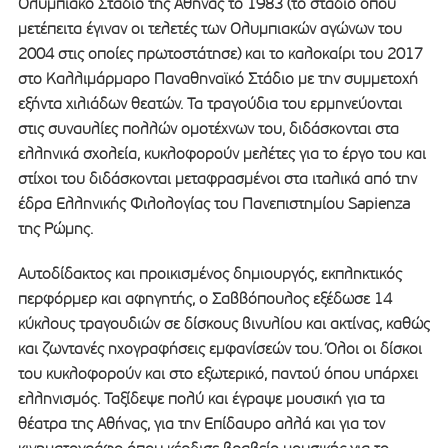
Ολυμπιακό Στάδιο της Αθήνας το 1983 (το στάδιο όπου
μετέπειτα έγιναν οι τελετές των Ολυμπιακών αγώνων του
2004 στις οποίες πρωτοστάτησε) και το καλοκαίρι του 2017
στο Καλλιμάρμαρο Παναθηναϊκό Στάδιο με την συμμετοχή
εξήντα χιλιάδων θεατών. Τα τραγούδια του ερμηνεύονται
στις συναυλίες πολλών ομοτέχνων του, διδάσκονται στα
ελληνικά σχολεία, κυκλοφορούν μελέτες για το έργο του και
στίχοι του διδάσκονται μεταφρασμένοι στα ιταλικά από την
έδρα Ελληνικής Φιλολογίας του Πανεπιστημίου Sapienza
της Ρώμης.
Αυτοδίδακτος και προικισμένος δημιουργός, εκπληκτικός
περφόρμερ και αφηγητής, ο Σαββόπουλος εξέδωσε 14
κύκλους τραγουδιών σε δίσκους βινυλίου και ακτίνας, καθώς
και ζωντανές ηχογραφήσεις εμφανίσεών του. Όλοι οι δίσκοι
του κυκλοφορούν και στο εξωτερικό, παντού όπου υπάρχει
ελληνισμός. Ταξίδεψε πολύ και έγραψε μουσική για τα
θέατρα της Αθήνας, για την Επίδαυρο αλλά και για τον