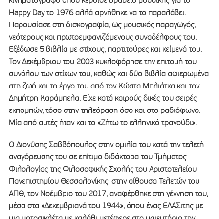
κινηματογράφο όπου κέρδισε βραβείο μουσικής για το
Happy Day το 1976 αλλά αρνήθηκε να το παραλάβει.
Παρουσίασε στη δισκογραφία, ως μουσικός παραγωγός,
νεότερους και πρωτοεμφανιζόμενους συναδέλφους του.
Εξέδωσε 5 βιβλία με στίχους, παρτιτούρες και κείμενά του.
Τον Δεκέμβριου του 2003 κυκλοφόρησε την επιτομή του
συνόλου των στίχων του, καθώς και δύο βιβλία αφιερωμένα
στη ζωή και το έργο του από τον Κώστα Μπλιάτκα και τον
Δημήτρη Καράμπελα. Είχε κατά καιρούς δικές του σειρές
εκπομπών, τόσο στην τηλεόραση όσο και στο ραδιόφωνο.
Μία από αυτές ήταν και το «Ζήτω το ελληνικό τραγούδι».
O Διονύσης Σαββόπουλος στην ομιλία του κατά την τελετή
αναγόρευσης του σε επίτιμο διδάκτορα του Τμήματος
Φιλολογίας της Φιλοσοφικής Σχολής του Αριστοτελείου
Πανεπιστημίου Θεσσαλονίκης, στην αίθουσα Τελετών του
ΑΠΘ, τον Νοέμβριο του 2017, αναφέρθηκε στη γέννηση του,
μέσα στα «Δεκεμβριανά του 1944», όπου ένας ΕΛΑΣιτης με
μια μοτοσικλέτα με καλάθι μετέφερε στο μαιευτήριο την