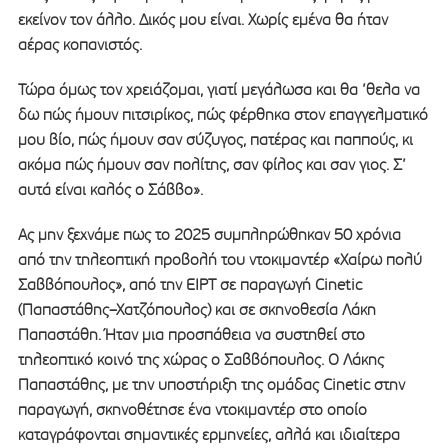
εκείνον τον άλλο. Δικός μου είναι. Χωρίς εμένα θα ήταν
αέρας κοπανιστός.
Τώρα όμως τον χρειάζομαι, γιατί μεγάλωσα και θα ’θελα να
δω πώς ήμουν πιτσιρίκος, πώς φέρθηκα στον επαγγελματικό
μου βίο, πώς ήμουν σαν σύζυγος, πατέρας και παππούς, κι
ακόμα πώς ήμουν σαν πολίτης, σαν φίλος και σαν γιος. Σ’
αυτά είναι καλός ο Σάββο».
Ας μην ξεχνάμε πως το 2025 συμπληρώθηκαν 50 χρόνια
από την τηλεοπτική προβολή του ντοκιμαντέρ «Χαίρω πολύ
Σαββόπουλος», από την ΕΙΡΤ σε παραγωγή Cinetic
(Παπαστάθης–Χατζόπουλος) και σε σκηνοθεσία Λάκη
Παπαστάθη. Ήταν μια προσπάθεια να συστηθεί στο
τηλεοπτικό κοινό της χώρας ο Σαββόπουλος. Ο Λάκης
Παπαστάθης, με την υποστήριξη της ομάδας Cinetic στην
παραγωγή, σκηνοθέτησε ένα ντοκιμαντέρ στο οποίο
καταγράφονται σημαντικές ερμηνείες, αλλά και ιδιαίτερα