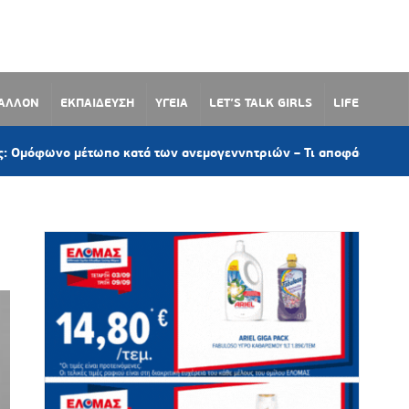
ΒΑΛΛΟΝ
ΕΚΠΑΙΔΕΥΣΗ
ΥΓΕΙΑ
LET’S TALK GIRLS
LIFE
ο μέτωπο κατά των ανεμογεννητριών – Τι αποφάσισε το Δημοτικό