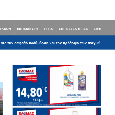
ΒΑΛΛΟΝ
ΕΚΠΑΙΔΕΥΣΗ
ΥΓΕΙΑ
LET’S TALK GIRLS
LIFE
4 ώρες πρ
φαλή κολύμβηση και την πρόληψη των πνιγμών