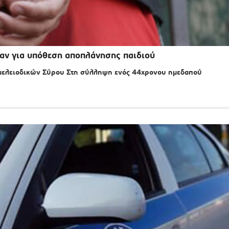
αν για υπόθεση αποπλάνησης παιδιού
μμελειοδικών Σύρου Στη σύλληψη ενός 44χρονου ημεδαπού