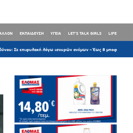
ΒΑΛΛΟΝ
ΕΚΠΑΙΔΕΥΣΗ
ΥΓΕΙΑ
LET’S TALK GIRLS
LIFE
ιφυλακή λόγω ισχυρών ανέμων – Έως 8 μποφόρ στις Κυκλάδες