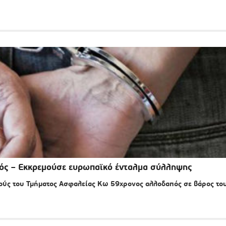
ός – Εκκρεμούσε ευρωπαϊκό ένταλμα σύλληψης
ύς του Τμήματος Ασφαλείας Κω 59χρονος αλλοδαπός σε βάρος το