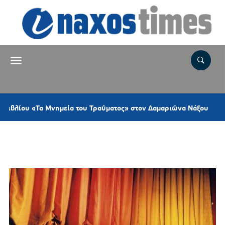
37 λ
υ «Τα Μνημεία του Τραύματος» στον Δαμαριώνα Νάξου
Ετικέτα:
ΕΡΑΣΙΤΕΧΝΙΚΟ ΘΕΑΤΡΟ