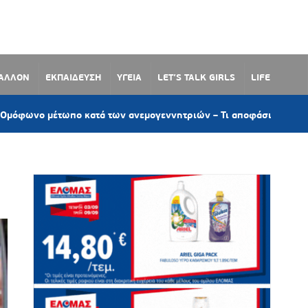
ΒΑΛΛΟΝ
ΕΚΠΑΙΔΕΥΣΗ
ΥΓΕΙΑ
LET’S TALK GIRLS
LIFE
τωπο κατά των ανεμογεννητριών – Τι αποφάσισε το Δημοτικό Συμβ