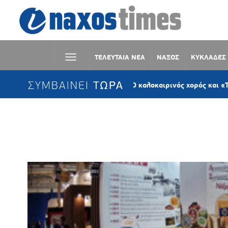
ΤΕΛΕΥΤΑΙΑ ΝΕΑ
ΝΑΞΟΣ
ΚΥΚΛΑΔΕΣ
ΣΥΜΒΑΙΝΕΙ ΤΩΡΑ
Κωμιακή Νάξου: Ο καλοκαιρινός χορός και «Το ψωμί της 
Ετικέτα:
ΓΙΩΡΓΟΣ ΚΑΡΑΜΕΡΟΣ