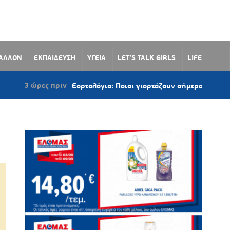
ΒΑΛΛΟΝ
ΕΚΠΑΙΔΕΥΣΗ
ΥΓΕΙΑ
LET’S TALK GIRLS
LIFE
ώρες πριν
Εορτολόγιο: Ποιοι γιορτάζουν σήμερα 7 Αυγούστου 20