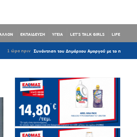
ΒΑΛΛΟΝ
ΕΚΠΑΙΔΕΥΣΗ
ΥΓΕΙΑ
LET’S TALK GIRLS
LIFE
 πριν
Συνάντηση του Δημάρχου Αμοργού με το προεδρείο του Συ