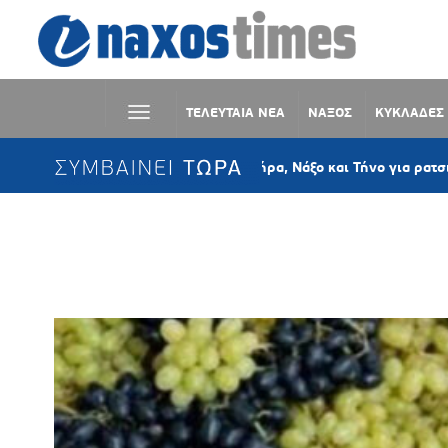
ΤΕΛΕΥΤΑΙΑ ΝΕΑ
ΝΑΞΟΣ
ΚΥΚΛΑΔΕΣ
ΣΥΜΒΑΙΝΕΙ ΤΩΡΑ
Συλλήψεις σε Θήρα, Νάξο και Τήνο για ρατσιστική συμπερ
Ετικέτα:
ΜΕΤΑΜΟΡΦΩΣΕΩΣ ΤΟ