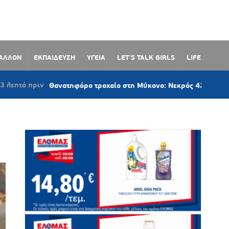
ΒΑΛΛΟΝ
ΕΚΠΑΙΔΕΥΣΗ
ΥΓΕΙΑ
LET’S TALK GIRLS
LIFE
Θανατηφόρο τροχαίο στη Μύκονο: Νεκρός 42χρονος οδηγός μοτοσι